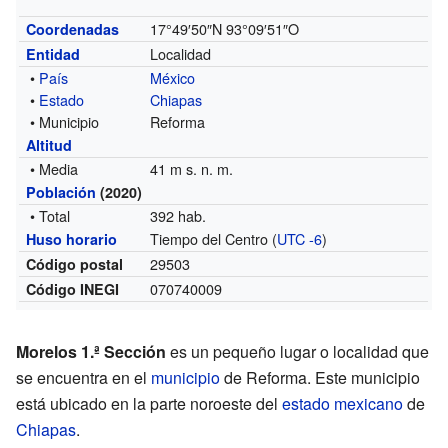
17°49′50″N
93°09′51″O
Coordenadas
Localidad
Entidad
•
País
México
•
Estado
Chiapas
• Municipio
Reforma
Altitud
• Media
41 m s. n. m.
Población
(2020)
• Total
392 hab.
Tiempo del Centro (
UTC -6
)
Huso horario
29503
Código postal
070740009
Código INEGI
Morelos 1.ª Sección
es un pequeño lugar o localidad que
se encuentra en el
municipio
de Reforma. Este municipio
está ubicado en la parte noroeste del
estado mexicano
de
Chiapas
.