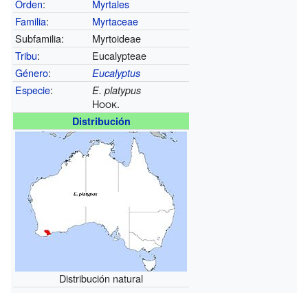
Orden
:
Myrtales
Familia
:
Myrtaceae
Subfamilia:
Myrtoideae
Tribu
:
Eucalypteae
Género
:
Eucalyptus
Especie
:
E. platypus
Hook.
Distribución
Distribución natural