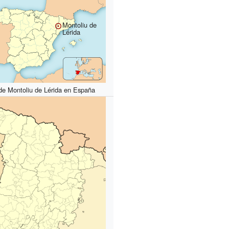
Montoliu de
Lérida
de Montoliu de Lérida en España