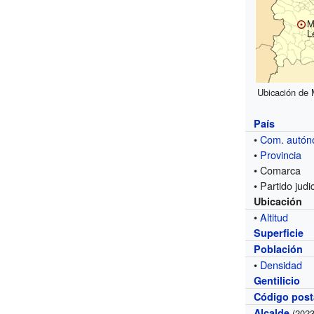
M
L
Ubicación de M
País
•
Com. autó
•
Provincia
• Comarca
• Partido judic
Ubicación
•
Altitud
Superficie
Población
•
Densidad
Gentilicio
Código post
Alcalde
(2023