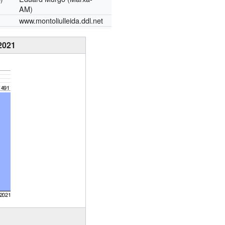
AM)
www.montoliulleida.ddl.net
2021