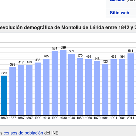
Sitio web
 evolución demográfica de Montoliu de Lérida entre 1842 y 
os
censos de población
del INE