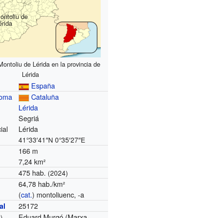
ontoliu de
érida
ontoliu de Lérida en la provincia de
Lérida
España
noma
Cataluña
Lérida
Segriá
ial
Lérida
41°33′41″N
0°35′27″E
166 m
7,24 km²
475 hab.
(2024)
64,78 hab./km²
(
cat.
) montoliuenc, -a
25172
al
Eduard Murgó (Marxa-
)