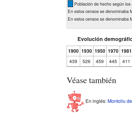
Población de hecho según los 
En estos censos se denominaba M
En estos censos se denominaba Mo
Evolución demográfi
1900
1930
1950
1970
1981
439
526
459
445
411
Véase también
En inglés:
Montoliu de