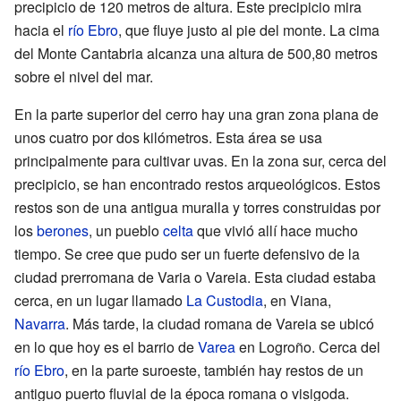
precipicio de 120 metros de altura. Este precipicio mira
hacia el
río Ebro
, que fluye justo al pie del monte. La cima
del Monte Cantabria alcanza una altura de 500,80 metros
sobre el nivel del mar.
En la parte superior del cerro hay una gran zona plana de
unos cuatro por dos kilómetros. Esta área se usa
principalmente para cultivar uvas. En la zona sur, cerca del
precipicio, se han encontrado restos arqueológicos. Estos
restos son de una antigua muralla y torres construidas por
los
berones
, un pueblo
celta
que vivió allí hace mucho
tiempo. Se cree que pudo ser un fuerte defensivo de la
ciudad prerromana de Varia o Vareia. Esta ciudad estaba
cerca, en un lugar llamado
La Custodia
, en Viana,
Navarra
. Más tarde, la ciudad romana de Vareia se ubicó
en lo que hoy es el barrio de
Varea
en Logroño. Cerca del
río Ebro
, en la parte suroeste, también hay restos de un
antiguo puerto fluvial de la época romana o visigoda.