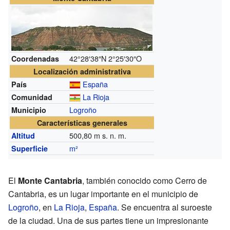
42°28′38″N
2°25′30″O
Coordenadas
Localización administrativa
España
País
La Rioja
Comunidad
Logroño
Municipio
Características generales
500,80
m s. n. m.
Altitud
m²
Superficie
El
Monte Cantabria
, también conocido como Cerro de
Cantabria, es un lugar importante en el municipio de
Logroño
, en
La Rioja
,
España
. Se encuentra al suroeste
de la ciudad. Una de sus partes tiene un impresionante