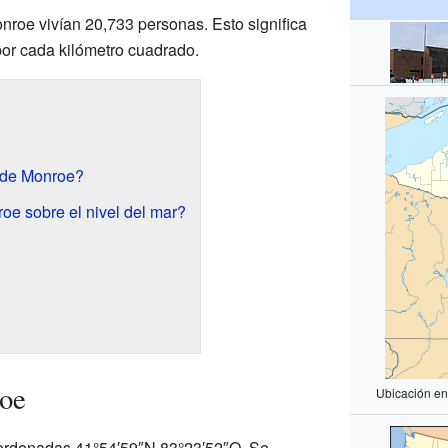
onroe vivían 20,733 personas. Esto significa
or cada kilómetro cuadrado.
e de Monroe?
oe sobre el nivel del mar?
oe
Ubicación en
oordenadas 41°54′59″N 83°23′52″O. Se