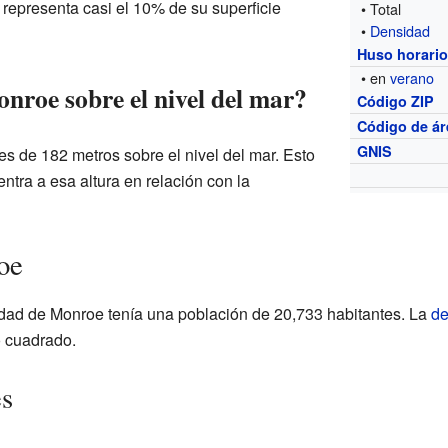
e representa casi el 10% de su superficie
• Total
•
Densidad
Huso horari
• en
verano
nroe sobre el nivel del mar?
Código ZIP
Código de ár
GNIS
s de 182 metros sobre el nivel del mar. Esto
ntra a esa altura en relación con la
oe
iudad de Monroe tenía una población de 20,733 habitantes. La
de
o cuadrado.
es