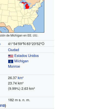
ción de Míchigan en EE. UU.
41°54′59″N
83°23′52″O
s
Ciudad
Estados Unidos
Míchigan
Monroe
26.37
km²
23.74 km²
(9.99%) 2.63 km²
182 m s. n. m.
010
)