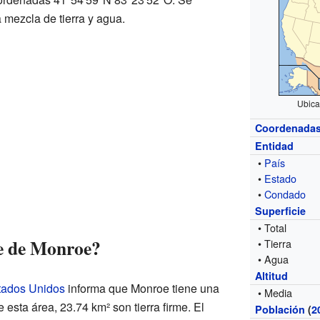
mezcla de tierra y agua.
Ubica
Coordenada
Entidad
•
País
•
Estado
•
Condado
Superficie
• Total
ie de Monroe?
• Tierra
• Agua
Altitud
stados Unidos
informa que Monroe tiene una
• Media
e esta área, 23.74 km² son tierra firme. El
Población
(
2