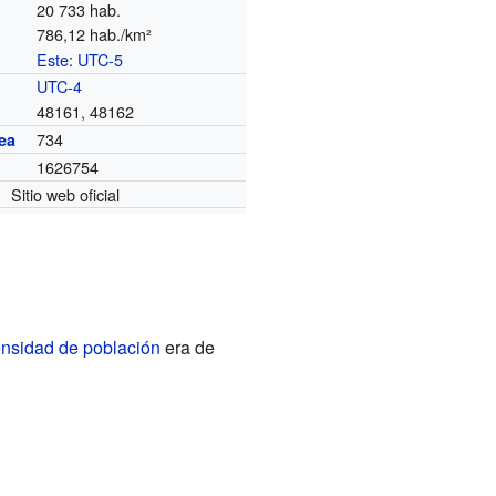
20 733 hab.
786,12 hab./km²
Este
:
UTC-5
o
UTC-4
48161, 48162
734
ea
1626754
Sitio web oficial
nsidad de población
era de