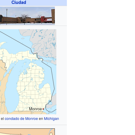
Ciudad
Monroe
 el
condado de Monroe
en
Míchigan