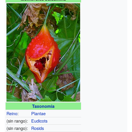
Taxonomía
Reino
:
Plantae
(sin rango):
Eudicots
(sin rango):
Rosids