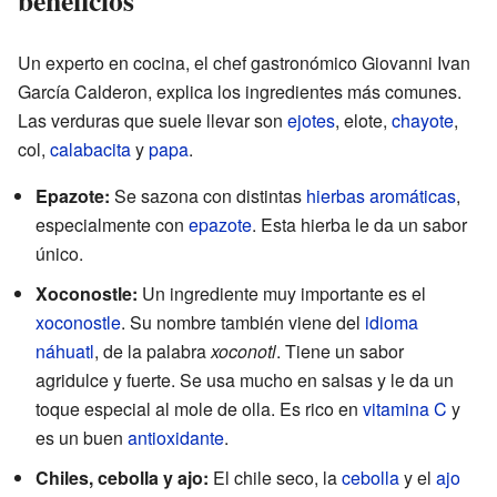
Un experto en cocina, el chef gastronómico Giovanni Ivan
García Calderon, explica los ingredientes más comunes.
Las verduras que suele llevar son
ejotes
, elote,
chayote
,
col,
calabacita
y
papa
.
Epazote:
Se sazona con distintas
hierbas aromáticas
,
especialmente con
epazote
. Esta hierba le da un sabor
único.
Xoconostle:
Un ingrediente muy importante es el
xoconostle
. Su nombre también viene del
idioma
náhuatl
, de la palabra
xoconotl
. Tiene un sabor
agridulce y fuerte. Se usa mucho en salsas y le da un
toque especial al mole de olla. Es rico en
vitamina C
y
es un buen
antioxidante
.
Chiles, cebolla y ajo:
El chile seco, la
cebolla
y el
ajo