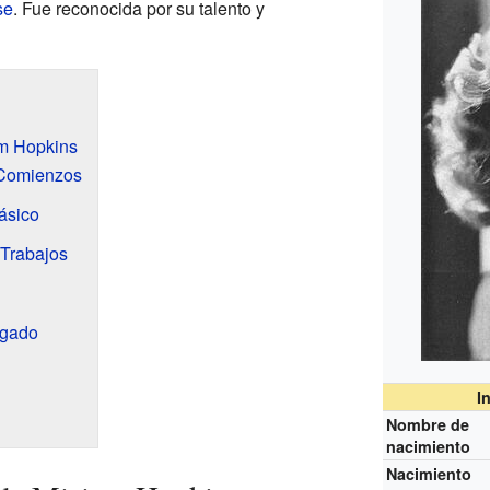
se
. Fue reconocida por su talento y
am Hopkins
 Comienzos
ásico
 Trabajos
egado
I
Nombre de
nacimiento
Nacimiento