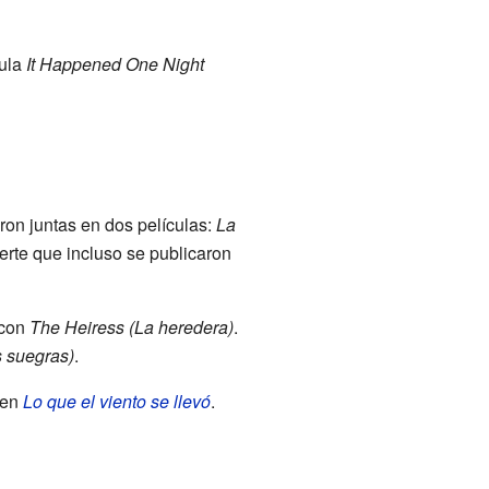
cula
It Happened One Night
ron juntas en dos películas:
La
uerte que incluso se publicaron
 con
The Heiress (La heredera)
.
 suegras)
.
en
Lo que el viento se llevó
.