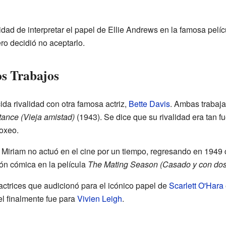
dad de interpretar el papel de Ellie Andrews en la famosa pelí
ero decidió no aceptarlo.
os Trabajos
da rivalidad con otra famosa actriz,
Bette Davis
. Ambas trabaja
ance (Vieja amistad)
(1943). Se dice que su rivalidad era tan f
boxeo.
, Miriam no actuó en el cine por un tiempo, regresando en 1949
ón cómica en la película
The Mating Season (Casado y con dos
actrices que audicionó para el icónico papel de
Scarlett O'Hara
l finalmente fue para
Vivien Leigh
.