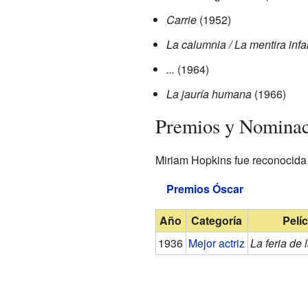
Carrie
(1952)
La calumnia / La mentira inf
...
(1964)
La jauría humana
(1966)
Premios y Nominac
Miriam Hopkins fue reconocida p
Premios Óscar
Año
Categoría
Pelí
1936
Mejor actriz
La feria de 