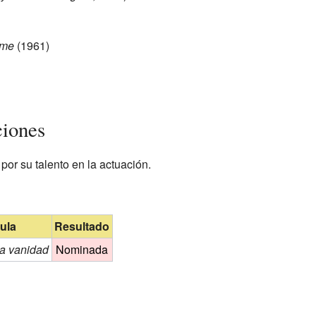
ame
(1961)
iones
or su talento en la actuación.
cula
Resultado
la vanidad
Nominada