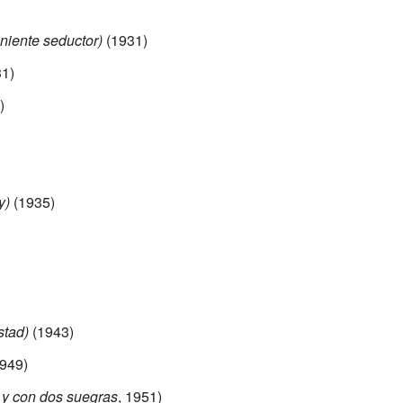
niente seductor)
(1931)
1)
)
y)
(1935)
stad)
(1943)
949)
y con dos suegras
, 1951)