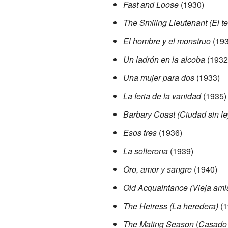
Fast and Loose
(1930)
The Smiling Lieutenant (El te
El hombre y el monstruo
(193
Un ladrón en la alcoba
(1932
Una mujer para dos
(1933)
La feria de la vanidad
(1935)
Barbary Coast (Ciudad sin le
Esos tres
(1936)
La solterona
(1939)
Oro, amor y sangre
(1940)
Old Acquaintance (Vieja ami
The Heiress (La heredera)
(1
The Mating Season
(
Casado 