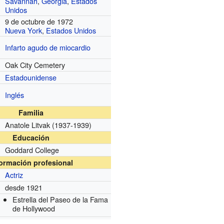
Savannah
,
Georgia
,
Estados
Unidos
9 de octubre de 1972
Nueva York
,
Estados Unidos
Infarto agudo de miocardio
Oak City Cemetery
Estadounidense
Inglés
Familia
Anatole Litvak
(1937-1939)
Educación
Goddard College
formación profesional
Actriz
desde 1921
Estrella del Paseo de la Fama
de Hollywood