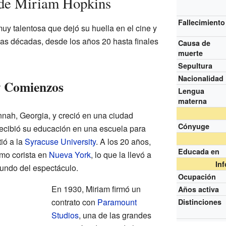
 de Miriam Hopkins
Fallecimiento
uy talentosa que dejó su huella en el cine y
rias décadas, desde los años 20 hasta finales
Causa de
muerte
Sepultura
Nacionalidad
y Comienzos
Lengua
materna
nah, Georgia, y creció en una ciudad
Cónyuge
ecibió su educación en una escuela para
ió a la
Syracuse University
. A los 20 años,
Educada en
omo corista en
Nueva York
, lo que la llevó a
In
undo del espectáculo.
Ocupación
En 1930, Miriam firmó un
Años activa
contrato con
Paramount
Distinciones
Studios
, una de las grandes