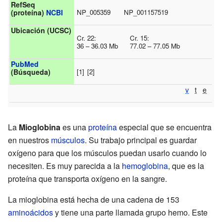
RefSeq
NP_005359
NP_001157519
(proteína)
NCBI
Ubicación (UCSC)
Cr. 22:
Cr. 15:
36 – 36.03 Mb
77.02 – 77.05 Mb
PubMed
[1]
[2]
(Búsqueda)
v
t
e
La
Mioglobina
es una
proteína
especial que se encuentra
en nuestros
músculos
. Su trabajo principal es guardar
oxígeno para que los músculos puedan usarlo cuando lo
necesiten. Es muy parecida a la
hemoglobina
, que es la
proteína que transporta oxígeno en la sangre.
La mioglobina está hecha de una cadena de 153
aminoácidos
y tiene una parte llamada grupo hemo. Este