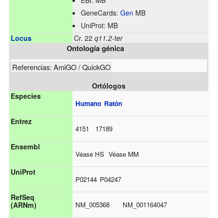
EBI:
MB
GeneCards:
Gen
MB
UniProt:
MB
Locus
Cr. 22
q11.2-ter
Ontología génica
Referencias:
AmiGO
/
QuickGO
Ortólogos
Especies
Humano
Ratón
Entrez
4151
17189
Ensembl
Véase HS
Véase MM
UniProt
P02144
P04247
RefSeq
NM_005368
NM_001164047
(ARNm)