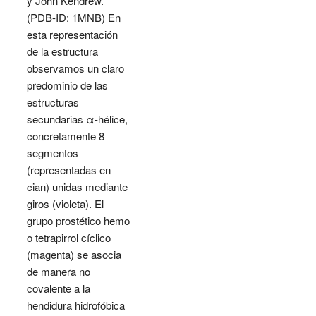
y John Kendrew.
(PDB-ID: 1MNB) En
esta representación
de la estructura
observamos un claro
predominio de las
estructuras
secundarias α-hélice,
concretamente 8
segmentos
(representadas en
cian) unidas mediante
giros (violeta). El
grupo prostético hemo
o tetrapirrol cíclico
(magenta) se asocia
de manera no
covalente a la
hendidura hidrofóbica