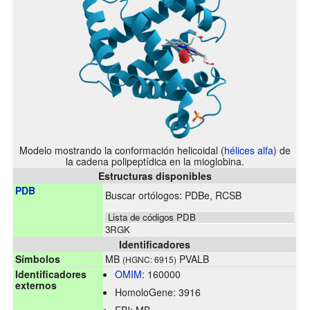
Modelo mostrando la conformación helicoidal (
hélices alfa
) de
la cadena polipeptídica en la mioglobina.
Estructuras disponibles
PDB
Buscar ortólogos:
PDBe
,
RCSB
Lista de códigos PDB
3RGK
Identificadores
Símbolos
MB
PVALB
(HGNC: 6915)
Identificadores
OMIM
:
160000
externos
HomoloGene:
3916