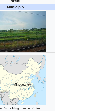
明光市
Municipio
Mingguang
zación de Mingguang en China