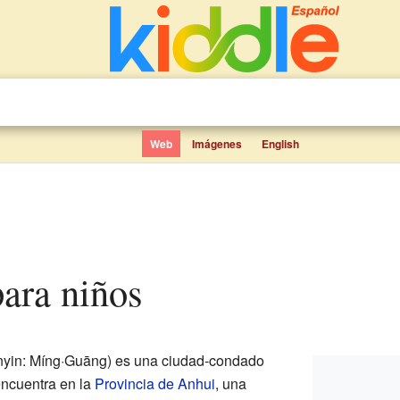
Web
Imágenes
English
para niños
nyin: Míng·Guāng) es una ciudad-condado
encuentra en la
Provincia de Anhui
, una