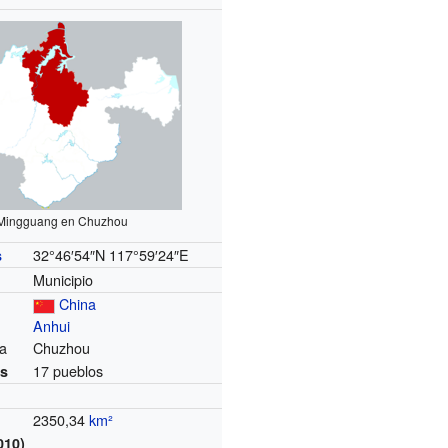
Mingguang en Chuzhou
32°46′54″N
117°59′24″E
s
Municipio
China
Anhui
ra
Chuzhou
17 pueblos
es
2350,34
km²
010)