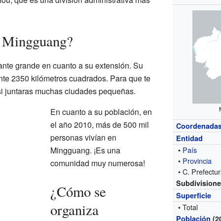
s Mingguang?
nte grande en cuanto a su extensión. Su
nte 2350 kilómetros cuadrados. Para que te
si juntaras muchas ciudades pequeñas.
En cuanto a su población, en
el año 2010, más de 500 mil
Coordenada
personas vivían en
Entidad
Mingguang. ¡Es una
•
País
•
Provincia
comunidad muy numerosa!
• C. Prefectu
Subdivision
¿Cómo se
Superficie
organiza
• Total
Población
(2