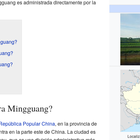
ngguang es administrada directamente por la
gguang?
guang?
uang?
ra Mingguang?
República Popular China
, en la provincia de
tra en la parte este de China. La ciudad es
Locali
hou, que es una división administrativa más