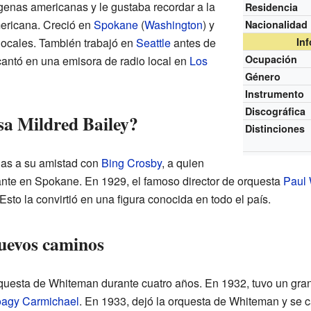
ígenas americanas y le gustaba recordar a la
Residencia
mericana. Creció en
Spokane
(
Washington
) y
Nacionalidad
ocales. También trabajó en
Seattle
antes de
In
Ocupación
 cantó en una emisora de radio local en
Los
Género
Instrumento
Discográfica
a Mildred Bailey?
Distinciones
ias a su amistad con
Bing Crosby
, a quien
nte en Spokane. En 1929, el famoso director de orquesta
Paul
Esto la convirtió en una figura conocida en todo el país.
nuevos caminos
rquesta de Whiteman durante cuatro años. En 1932, tuvo un gran
agy Carmichael
. En 1933, dejó la orquesta de Whiteman y se 