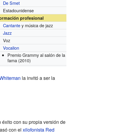
De Smet
Estadounidense
formación profesional
Cantante
y música de jazz
Jazz
Voz
Vocalion
Premio Grammy al salón de la
fama
(2010)
 Whiteman
la invitó a ser la
 éxito con su propia versión de
casó con el
xilofonista
Red