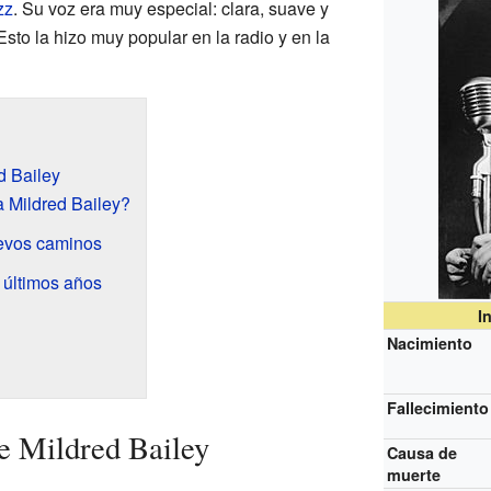
zz
. Su voz era muy especial: clara, suave y
to la hizo muy popular en la radio y en la
d Bailey
 Mildred Bailey?
uevos caminos
 últimos años
I
Nacimiento
Fallecimiento
de Mildred Bailey
Causa de
muerte