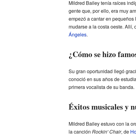
Mildred Bailey tenía raíces ind
gente que, por ello, era muy a
empezó a cantar en pequeños l
mudarse a la costa oeste. Allí,
Ángeles
.
¿Cómo se hizo famos
Su gran oportunidad llegó grac
conoció en sus años de estudia
primera vocalista de su banda. 
Éxitos musicales y 
Mildred Bailey estuvo con la o
la canción
Rockin' Chair
, de
Ho