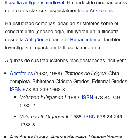
filosofía antigua
y
medieval
. Ha traducido muchas obras
de autores clásicos, especialmente de
Aristóteles
.
Ha estudiado cómo las ideas de Aristóteles sobre el
conocimiento (gnoseología) influyeron en la filosofía
desde la
Antigüedad
hasta el
Renacimiento
. También
investigó su impacto en la filosofía moderna.
Algunas de sus traducciones más destacadas incluyen:
Aristóteles
(1982, 1988).
Tratados de Lógica
. Obra
completa. Biblioteca Clásica Gredos, Editorial Gredos.
ISBN
978-84-249-1663-3
.
Volumen I: Órganon I
. 1982.
ISBN
978-84-249-
0232-2
.
Volumen II: Órganon II
. 1988.
ISBN
978-84-249-
1288-8
.
Aristóteles (1996).
Acerca del cielo. Meteorológicos
.