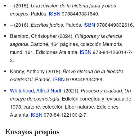
– (2015).
Una revisión de la historia judía y otros
ensayos
. Paidós.
ISBN
9788449331640
.
– (2016).
Escritos judíos
. Paidós.
ISBN
9788449332616
.
Bamford, Christopher (2024).
Pitágoras y la ciencia
sagrada
. Cartoné, 464 páginas, colección Memoria
mundi 161. Ediciones Atalanta.
ISBN
978-84-126014-7-
3
.
Kenny, Anthony (2018).
Breve historia de la filosofía
occidental
. Paidós.
ISBN
9788449334269
.
Whitehead, Alfred North
(2021).
Proceso y realidad. Un
ensayo de cosmología
. Edición corregida y revisada de
1978, cartoné, colección Liber naturae. Ediciones
Atalanta.
ISBN
978-84-122130-2-7
.
Ensayos propios