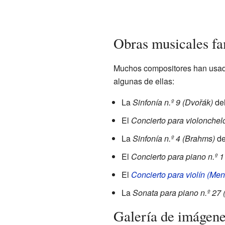
Obras musicales f
Muchos compositores han usad
algunas de ellas:
La
Sinfonía n.º 9 (Dvořák)
del
El
Concierto para violonchelo
La
Sinfonía n.º 4 (Brahms)
d
El
Concierto para piano n.º 1
El
Concierto para violín (Me
La
Sonata para piano n.º 27
Galería de imágen