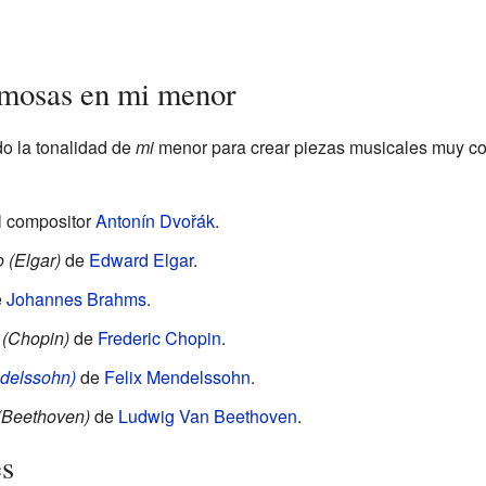
amosas en mi menor
o la tonalidad de
mi
menor para crear piezas musicales muy co
 compositor
Antonín Dvořák
.
 (Elgar)
de
Edward Elgar
.
e
Johannes Brahms
.
 (Chopin)
de
Frederic Chopin
.
ndelssohn)
de
Felix Mendelssohn
.
 (Beethoven)
de
Ludwig Van Beethoven
.
es