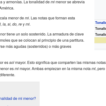
s y armonías. La tonalidad de
mi
menor se abrevia
América.
escala menor de
mi
. Las notas que forman esta
Tonali
, la, si, do, re
y
mi
.
Tonal
or tiene un solo sostenido. La armadura de clave
Tonal
oles que se colocan al principio de una partitura.
rse más agudas (sostenidos) o más graves
or es
sol
mayor. Esto significa que comparten las mismas notas
enor es
mi
mayor. Ambas empiezan en la misma nota
mi
, pero
diferente.
onalidad de mi menor?