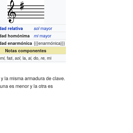
mayor
dad relativa
sol
mayor
idad homónima
mi
{{{enarmónica}}}
idad enarmónica
Notas componentes
fa♯,
la,
do,
mi
mi,
sol,
si,
re,
 y la misma armadura de clave.
 una es menor y la otra es