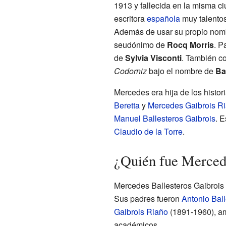
1913 y fallecida en la misma ci
escritora
española
muy talentosa
Además de usar su propio nomb
seudónimo de
Rocq Morris
. P
de
Sylvia Visconti
. También co
Codorniz
bajo el nombre de
Ba
Mercedes era hija de los histo
Beretta
y
Mercedes Gaibrois R
Manuel Ballesteros Gaibrois
. E
Claudio de la Torre
.
¿Quién fue Mercede
Mercedes Ballesteros Gaibrois 
Sus padres fueron
Antonio Ball
Gaibrois Riaño
(1891-1960), am
académicos.