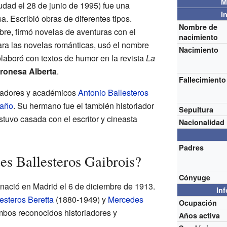
M
udad el 28 de junio de 1995) fue una
I
. Escribió obras de diferentes tipos.
Nombre de
re, firmó novelas de aventuras con el
nacimiento
ara las novelas románticas, usó el nombre
Nacimiento
laboró con textos de humor en la revista
La
ronesa Alberta
.
Fallecimiento
riadores y académicos
Antonio Ballesteros
iaño
. Su hermano fue el también historiador
Sepultura
stuvo casada con el escritor y cineasta
Nacionalidad
Padres
s Ballesteros Gaibrois?
Cónyuge
nació en Madrid el 6 de diciembre de 1913.
In
esteros Beretta
(1880-1949) y
Mercedes
Ocupación
bos reconocidos historiadores y
Años activa