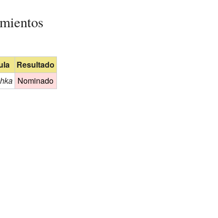
imientos
ula
Resultado
chka
Nominado