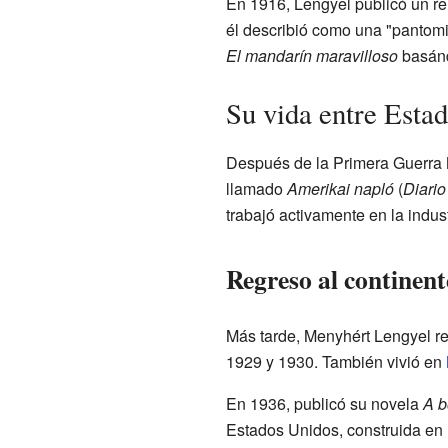
En 1916, Lengyel publicó un rel
él describió como una "pantomi
El mandarín maravilloso
basánd
Su vida entre Esta
Después de la Primera Guerra 
llamado
Amerikai napló
(
Diari
trabajó activamente en la indust
Regreso al continen
Más tarde, Menyhért Lengyel r
1929 y 1930. También vivió en
En 1936, publicó su novela
A b
Estados Unidos, construida en