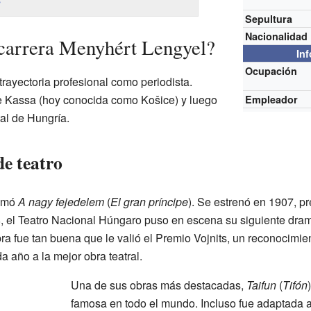
Sepultura
Nacionalidad
arrera Menyhért Lengyel?
In
Ocupación
ayectoria profesional como periodista.
de Kassa (hoy conocida como Košice) y luego
Empleador
tal de Hungría.
de teatro
lamó
A nagy fejedelem
(
El gran príncipe
). Se estrenó en 1907, p
08, el Teatro Nacional Húngaro puso en escena su siguiente dra
bra fue tan buena que le valió el Premio Vojnits, un reconocimie
a año a la mejor obra teatral.
Una de sus obras más destacadas,
Taifun
(
Tifón
famosa en todo el mundo. Incluso fue adaptada a