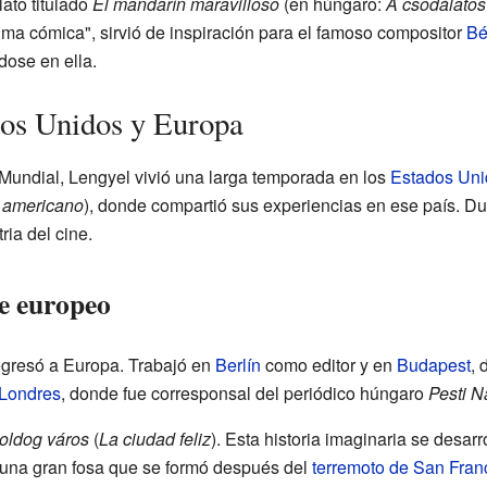
ato titulado
El mandarín maravilloso
(en húngaro:
A csodálatos
ma cómica", sirvió de inspiración para el famoso compositor
Bé
ose en ella.
dos Unidos y Europa
Mundial, Lengyel vivió una larga temporada en los
Estados Uni
o americano
), donde compartió sus experiencias en ese país. D
ria del cine.
te europeo
egresó a Europa. Trabajó en
Berlín
como editor y en
Budapest
, 
Londres
, donde fue corresponsal del periódico húngaro
Pesti N
oldog város
(
La ciudad feliz
). Esta historia imaginaria se desarr
 una gran fosa que se formó después del
terremoto de San Fran