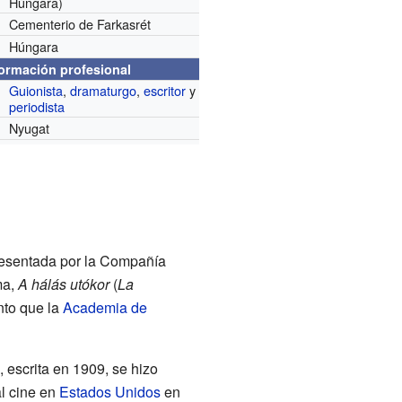
Húngara)
Cementerio de Farkasrét
Húngara
formación profesional
Guionista
,
dramaturgo
,
escritor
y
periodista
Nyugat
resentada por la Compañía
ma,
A hálás utókor
(
La
nto que la
Academia de
), escrita en 1909, se hizo
l cine en
Estados Unidos
en