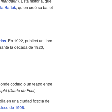
 mandarin
). Esta historia, que
la Bartók
, quien creó su ballet
dos
. En 1922, publicó un libro
urante la década de 1920,
donde codirigió un teatro entre
apló
(
Diario de Pest
).
olla en una ciudad ficticia de
cisco de 1906
.