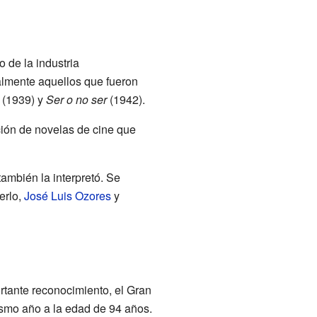
ro de la industria
almente aquellos que fueron
(1939) y
Ser o no ser
(1942).
ción de novelas de cine que
también la interpretó. Se
erlo,
José Luis Ozores
y
ortante reconocimiento, el Gran
ismo año a la edad de 94 años.