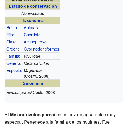
Estado de conservación
No evaluado
Taxonomía
Reino
:
Animalia
Filo
:
Chordata
Clase
:
Actinopterygii
Orden
:
Cyprinodontiformes
Familia
:
Rivulidae
Género
:
Melanorivulus
Especie
:
M. paresi
(Costa, 2008)
Sinonimia
Costa, 2008
Rivulus paresi
El
Melanorivulus paresi
es un pez de agua dulce muy
especial. Pertenece a la familia de los rivulines. Fue