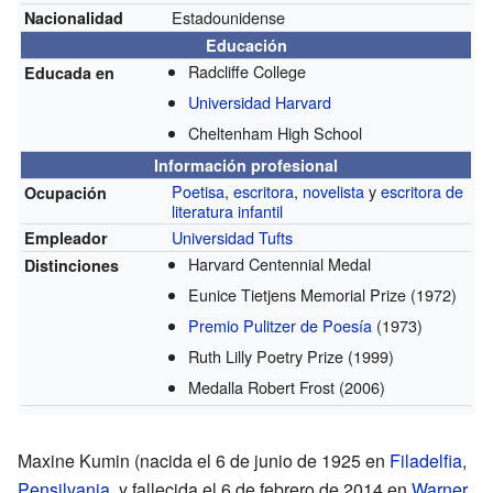
Estadounidense
Nacionalidad
Educación
Radcliffe College
Educada en
Universidad Harvard
Cheltenham High School
Información profesional
Poetisa
,
escritora
,
novelista
y
escritora de
Ocupación
literatura infantil
Universidad Tufts
Empleador
Harvard Centennial Medal
Distinciones
Eunice Tietjens Memorial Prize
(1972)
Premio Pulitzer de Poesía
(1973)
Ruth Lilly Poetry Prize
(1999)
Medalla Robert Frost
(2006)
Maxine Kumin (nacida el 6 de junio de 1925 en
Filadelfia
,
Pensilvania
, y fallecida el 6 de febrero de 2014 en
Warner
,