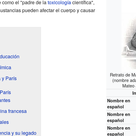
e como el "padre de la
toxicología
científica",
sustancias pueden afectar el cuerpo y causar
educación
ímica
Retrato de M
 y París
(nombre ada
Mateo 
 París
I
antes
Nombre en
español
cina francesa
Nombre en
español
ales
Nombre en
encia y su legado
español