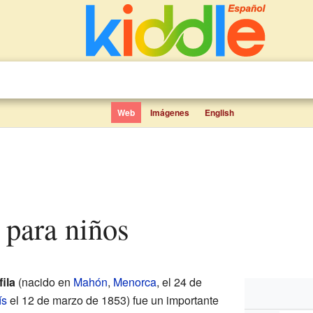
Web
Imágenes
English
a para niños
ila
(nacido en
Mahón
,
Menorca
, el 24 de
ís
el 12 de marzo de 1853) fue un importante