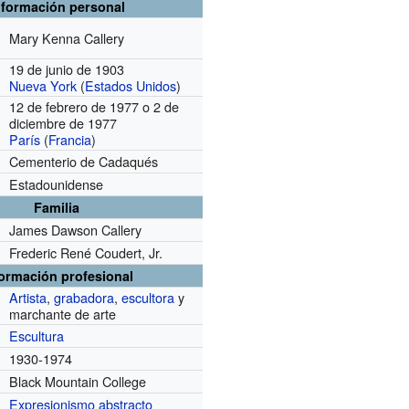
nformación personal
Mary Kenna Callery
19 de junio de 1903
Nueva York
(
Estados Unidos
)
12 de febrero de 1977 o 2 de
diciembre de 1977
París
(
Francia
)
Cementerio de Cadaqués
Estadounidense
Familia
James Dawson Callery
Frederic René Coudert, Jr.
formación profesional
Artista
,
grabadora
,
escultora
y
marchante de arte
Escultura
1930-1974
Black Mountain College
Expresionismo abstracto