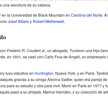
o una escultura de su cabeza.
r en la Universidad de Black Mountain en
Carolina del Norte
. A
 como
Josef Albers
y
Robert Motherwell
.
ado
con Frederic R. Coudert Jr., un abogado. Tuvieron una hija lla
de, en 1931, se casó con Carlo Frua de Angeli, un empresario t
ery tuvo estudios en
Huntington
, Nueva York, y en París. Tamb
aqués gracias a su amiga Alexina Sattler, quien era pareja d
 para su estudio y otra para vivir. Murió en París en 1977 y f
ués pasó a su ahijada, Marina Harnden, y su colección de art