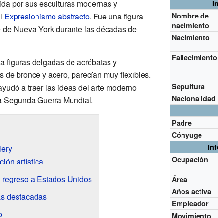
ida por sus esculturas modernas y
I
el
Expresionismo abstracto
. Fue una figura
Nombre de
nacimiento
e de Nueva York durante las décadas de
Nacimiento
Fallecimiento
a figuras delgadas de acróbatas y
as de bronce y acero, parecían muy flexibles.
Sepultura
ayudó a traer las ideas del arte moderno
Nacionalidad
 la Segunda Guerra Mundial.
Padre
Cónyuge
In
lery
Ocupación
ión artística
y regreso a Estados Unidos
Área
Años activa
as destacadas
Empleador
o
Movimiento