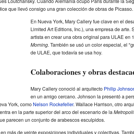
ues Loutchansky. Cuando Alemania ocupó París durante la Se
ice que llevó consigo una gran colección de obras de Picasso.
En Nueva York, Mary Callery fue clave en el des
Limited Art Editions, Inc.), una empresa de arte. 
artista en crear una obra original para ULAE en
Morning
. También se usó un color especial, el "gr
de ULAE, que todavía se usa hoy.
Colaboraciones y obras destaca
Mary Callery conoció al arquitecto
Philip Johnso
en un amigo cercano. Johnson la presentó a per
ueva York, como
Nelson Rockefeller
. Wallace Harrison, otro arqu
ntra en la parte superior del arco del escenario de la
Metropol
 que parecen un conjunto de arabescos esculpidos.
en más de veinte exposiciones individuales y colectivas. Tambi