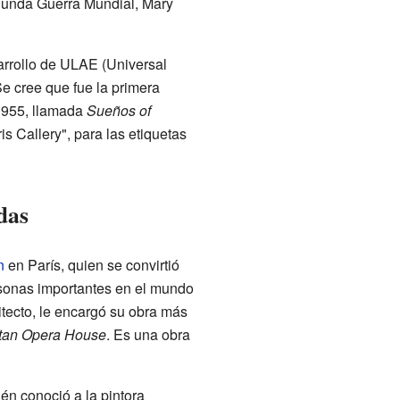
gunda Guerra Mundial, Mary
arrollo de ULAE (Universal
Se cree que fue la primera
 1955, llamada
Sueños of
is Callery", para las etiquetas
das
n
en París, quien se convirtió
sonas importantes en el mundo
itecto, le encargó su obra más
itan Opera House
. Es una obra
én conoció a la pintora