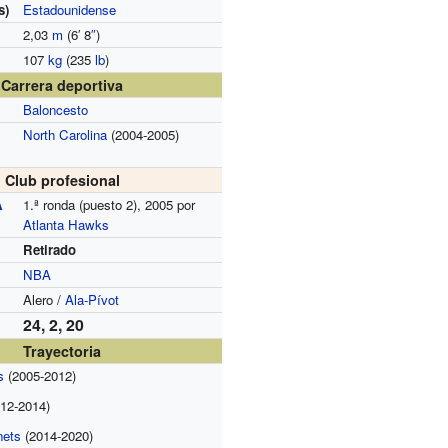
s)
Estadounidense
2,03
m
(6
′
8
″
)
107
kg
(235
lb
)
Carrera deportiva
Baloncesto
North Carolina
(2004-2005)
Club profesional
A
1.ª ronda (puesto 2), 2005 por
Atlanta Hawks
Retirado
NBA
Alero /
Ala-Pívot
24, 2, 20
Trayectoria
s
(2005-2012)
12-2014)
nets
(2014-2020)