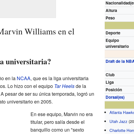
Nacionalidad(e
Altura
Peso
Marvin Williams en el
Deporte
Equipo
universitario
a universitaria?
Draft de la NB
Club
ño en la
NCAA
, que es la liga universitaria
Liga
os. Lo hizo con el equipo
Tar Heels
de la
Posición
. A pesar de ser su única temporada, logró un
Dorsal(es)
to universitario en 2005.
Atlanta Hawk
En ese equipo, Marvin no era
titular, pero salía desde el
Utah Jazz
(20
banquillo como un "sexto
Charlotte Hor