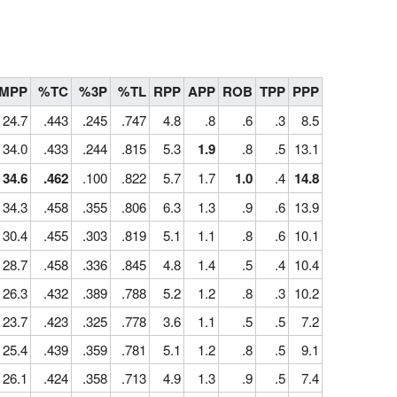
MPP
%TC
%3P
%TL
RPP
APP
ROB
TPP
PPP
24.7
.443
.245
.747
4.8
.8
.6
.3
8.5
34.0
.433
.244
.815
5.3
1.9
.8
.5
13.1
34.6
.462
.100
.822
5.7
1.7
1.0
.4
14.8
34.3
.458
.355
.806
6.3
1.3
.9
.6
13.9
30.4
.455
.303
.819
5.1
1.1
.8
.6
10.1
28.7
.458
.336
.845
4.8
1.4
.5
.4
10.4
26.3
.432
.389
.788
5.2
1.2
.8
.3
10.2
23.7
.423
.325
.778
3.6
1.1
.5
.5
7.2
25.4
.439
.359
.781
5.1
1.2
.8
.5
9.1
26.1
.424
.358
.713
4.9
1.3
.9
.5
7.4