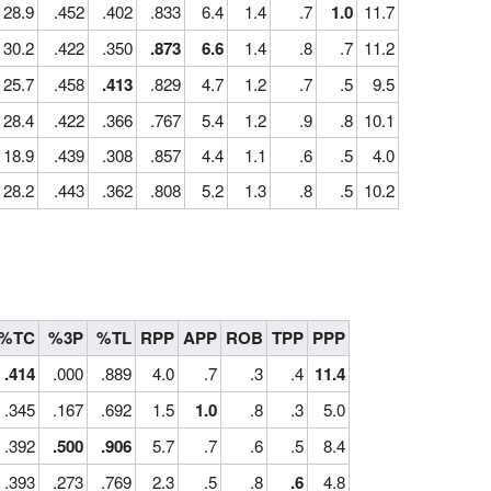
28.9
.452
.402
.833
6.4
1.4
.7
1.0
11.7
30.2
.422
.350
.873
6.6
1.4
.8
.7
11.2
25.7
.458
.413
.829
4.7
1.2
.7
.5
9.5
28.4
.422
.366
.767
5.4
1.2
.9
.8
10.1
18.9
.439
.308
.857
4.4
1.1
.6
.5
4.0
28.2
.443
.362
.808
5.2
1.3
.8
.5
10.2
%TC
%3P
%TL
RPP
APP
ROB
TPP
PPP
.414
.000
.889
4.0
.7
.3
.4
11.4
.345
.167
.692
1.5
1.0
.8
.3
5.0
.392
.500
.906
5.7
.7
.6
.5
8.4
.393
.273
.769
2.3
.5
.8
.6
4.8