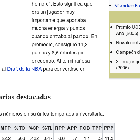
hombre". Esto significa que
Milwaukee B
era un jugador muy
importante que aportaba
Premio USB
mucha energía y puntos
Año (2005)
cuando entraba al partido. En
Novato del 
promedio, consiguió 11,3
Campeón d
puntos y 6,6 rebotes por
encuentro. Al terminar esa
2.º mejor q
(2006)
e al
Draft de la NBA
para convertirse en
arias destacadas
 números en su única temporada universitaria:
MPP
%TC
%3P
%TL
RPP
APP
ROB
TPP
PPP
22.2
.506
.432
.847
6.6
.7
1.1
.5
11.3