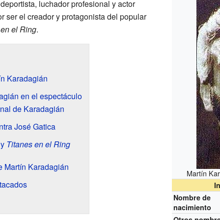
eportista, luchador profesional y actor
 ser el creador y protagonista del popular
 en el Ring
.
ín Karadagián
agián en el espectáculo
onal de Karadagián
tra José Gatica
 y
Titanes en el Ring
de Martín Karadagián
Martín Ka
tacados
I
Nombre de
nacimiento
Otros nombr