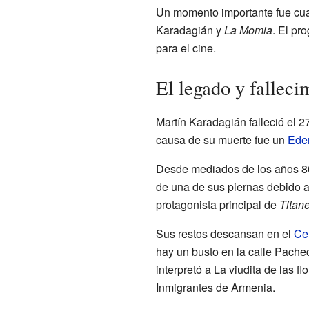
Un momento importante fue cuan
Karadagián y
La Momia
. El pr
para el cine.
El legado y fallec
Martín Karadagián falleció el 
causa de su muerte fue un
Ede
Desde mediados de los años 80
de una de sus piernas debido a 
protagonista principal de
Titane
Sus restos descansan en el
Ce
hay un busto en la calle Pache
interpretó a La viudita de las f
Inmigrantes de Armenia.