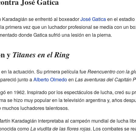
ontra José Gatica
n Karadagián se enfrentó al boxeador
José Gatica
en el estadio
 la primera vez que un luchador profesional se medía con un b
entado donde Gatica sufrió una lesión en la pierna.
ón y
Titanes en el Ring
en la actuación. Su primera película fue
Reencuentro con la gl
apareció junto a
Alberto Olmedo
en
Las aventuras del Capitán Pil
egó en 1962. Inspirado por los espectáculos de lucha, creó su 
ama se hizo muy popular en la televisión argentina y, años desp
e muchos luchadores talentosos.
Martín Karadagián interpretaba al campeón mundial de lucha libr
conocida como
La viudita de las flores rojas
. Los combates se re