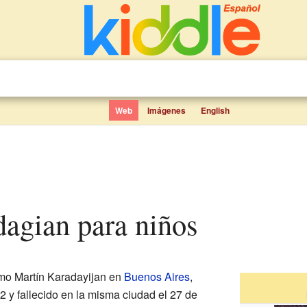
Web
Imágenes
English
adagian para niños
mo Martín Karadayijan en
Buenos Aires
,
22 y fallecido en la misma ciudad el 27 de