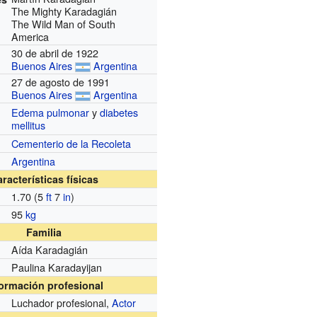
The Mighty Karadagián
The Wild Man of South
America
30 de abril de 1922
Buenos Aires
Argentina
27 de agosto de 1991
Buenos Aires
Argentina
Edema pulmonar
y
diabetes
mellitus
Cementerio de la Recoleta
Argentina
racterísticas físicas
1.70 (5
ft
7
in
)
95
kg
Familia
Aída Karadagián
Paulina Karadayijan
formación profesional
Luchador profesional,
Actor