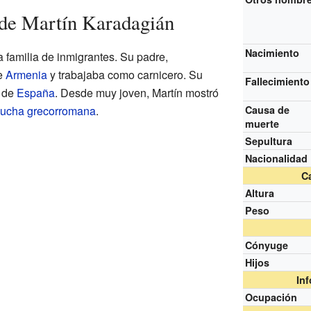
 de Martín Karadagián
Nacimiento
 familia de inmigrantes. Su padre,
e
Armenia
y trabajaba como carnicero. Su
Fallecimiento
a de
España
. Desde muy joven, Martín mostró
lucha grecorromana
.
Causa de
muerte
Sepultura
Nacionalidad
Ca
Altura
Peso
Cónyuge
Hijos
In
Ocupación