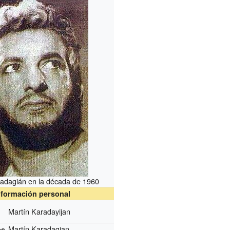
radagián en la década de 1960
nformación personal
Martín Karadayijan
Martín Karadagian
es