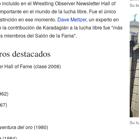
incluido en el Wrestling Observer Newsletter Hall of
Su b
portante en el mundo de la lucha libre. Fue el único
istinción en ese momento.
Dave Meltzer
, un experto en
e la contribución de Karadagián a la lucha libre fue "más
os miembros del Salón de la Fama".
ros destacados
r Hall of Fame (clase 2008)
962)
67)
Su t
ventura del oro
(1980)
a
(1984)