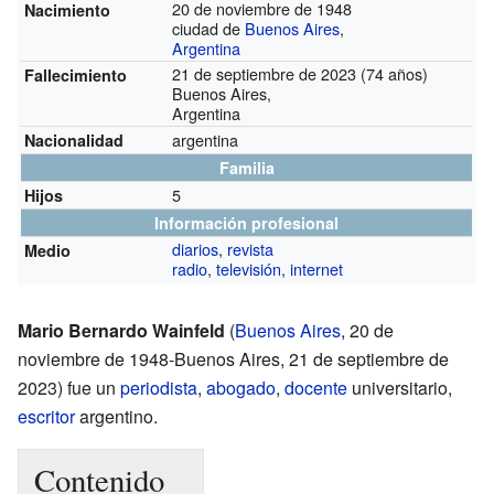
20 de noviembre de 1948
Nacimiento
ciudad de
Buenos Aires
,
Argentina
21 de septiembre de 2023 (74 años)
Fallecimiento
Buenos Aires,
Argentina
argentina
Nacionalidad
Familia
5
Hijos
Información profesional
diarios
,
revista
Medio
radio
,
televisión
,
internet
Mario Bernardo Wainfeld
(
Buenos Aires
, 20 de
noviembre de 1948-Buenos Aires, 21 de septiembre de
2023) fue un
periodista
,
abogado
,
docente
universitario,
escritor
argentino.
Contenido