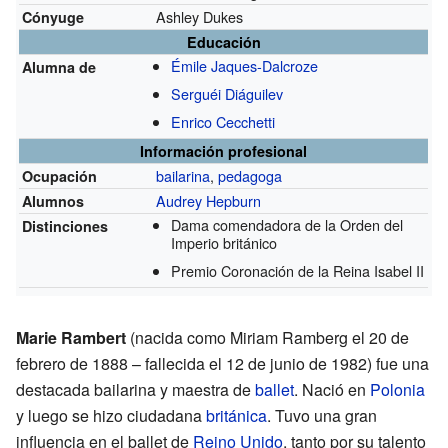
Ashley Dukes
Cónyuge
Educación
Émile Jaques-Dalcroze
Alumna de
Serguéi Diáguilev
Enrico Cecchetti
Información profesional
bailarina
,
pedagoga
Ocupación
Audrey Hepburn
Alumnos
Dama comendadora de la Orden del
Distinciones
Imperio británico
Premio Coronación de la Reina Isabel II
Marie Rambert
(nacida como Miriam Ramberg el 20 de
febrero de 1888 – fallecida el 12 de junio de 1982) fue una
destacada bailarina y maestra de
ballet
. Nació en
Polonia
y luego se hizo ciudadana
británica
. Tuvo una gran
influencia en el ballet de
Reino Unido
, tanto por su talento