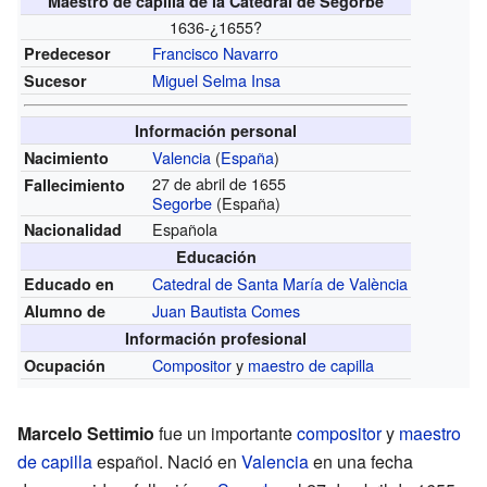
Maestro de capilla de la Catedral de Segorbe
1636-¿1655?
Francisco Navarro
Predecesor
Miguel Selma Insa
Sucesor
Información personal
Valencia
(
España
)
Nacimiento
27 de abril de 1655
Fallecimiento
Segorbe
(España)
Española
Nacionalidad
Educación
Catedral de Santa María de València
Educado en
Juan Bautista Comes
Alumno de
Información profesional
Compositor
y
maestro de capilla
Ocupación
Marcelo Settimio
fue un importante
compositor
y
maestro
de capilla
español. Nació en
Valencia
en una fecha