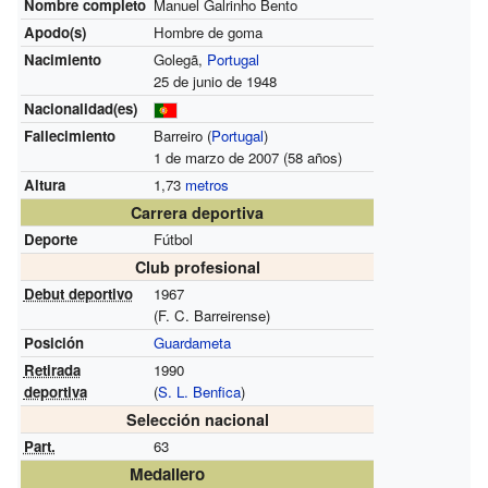
Nombre completo
Manuel Galrinho Bento
Apodo(s)
Hombre de goma
Nacimiento
Golegã,
Portugal
25 de junio de 1948
Nacionalidad(es)
Fallecimiento
Barreiro (
Portugal
)
1 de marzo de 2007 (58 años)
Altura
1,73
metros
Carrera deportiva
Deporte
Fútbol
Club profesional
Debut deportivo
1967
(F. C. Barreirense)
Posición
Guardameta
Retirada
1990
deportiva
(
S. L. Benfica
)
Selección nacional
Part.
63
Medallero