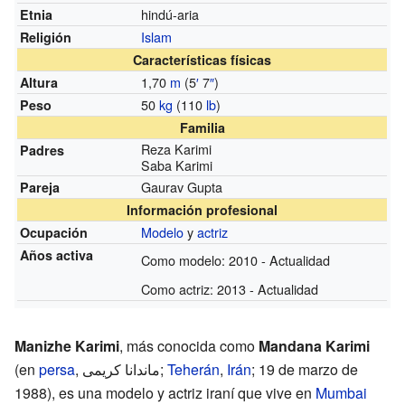
hindú-aria
Etnia
Islam
Religión
Características físicas
1,70
m
(5
′
7
″
)
Altura
50
kg
(110
lb
)
Peso
Familia
Reza Karimi
Padres
Saba Karimi
Gaurav Gupta
Pareja
Información profesional
Modelo
y
actriz
Ocupación
Años activa
Como modelo: 2010 - Actualidad
Como actriz: 2013 - Actualidad
Manizhe Karimi
, más conocida como
Mandana Karimi
(en
persa
,
ماندانا کریمی
‎;
Teherán
,
Irán
; 19 de marzo de
1988), es una modelo y actriz iraní que vive en
Mumbai