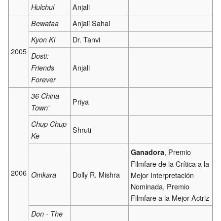
Anjali
Hulchul
Anjali Sahai
Bewafaa
Dr. Tanvi
Kyon Ki
2005
Dosti:
Anjali
Friends
Forever
36 China
Priya
Town'
Chup Chup
Shruti
Ke
, Premio
Ganadora
Filmfare de la Crítica a la
2006
Dolly R. Mishra
Omkara
Mejor Interpretación
Nominada, Premio
Filmfare a la Mejor Actriz
Don - The