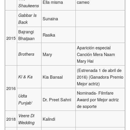
Ella misma
cameo
Shaukeens
Gabbar Is
Sunaina
Back
Bajrangi
Rasika
2015
Bhaijaan
Aparición especial
Brothers
Mary
Canción Mera Naam
Mary Hai
(Estrenada 1 de abril de
Ki & Ka
Kia Bansal
2016) (Ganadora Premio
Mejor actriz)
2016
Nominada- Filmfare
Udta
Dr. Preet Sahni
Award por Mejor actriz
Punjab'
de soporte
Veere Di
2018
Kalindi
Wedding