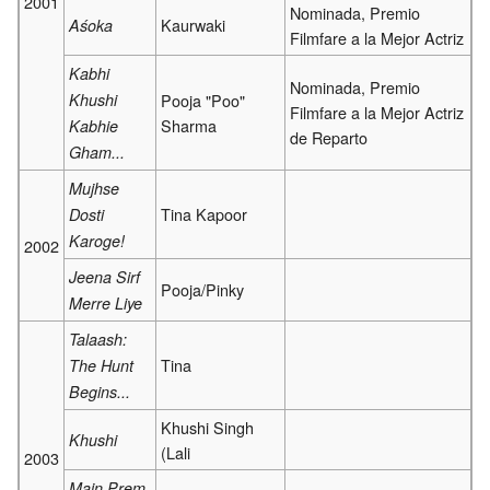
2001
Nominada, Premio
Kaurwaki
Aśoka
Filmfare a la Mejor Actriz
Kabhi
Nominada, Premio
Khushi
Pooja "Poo"
Filmfare a la Mejor Actriz
Sharma
Kabhie
de Reparto
Gham...
Mujhse
Tina Kapoor
Dosti
Karoge!
2002
Jeena Sirf
Pooja/Pinky
Merre Liye
Talaash:
Tina
The Hunt
Begins...
Khushi Singh
Khushi
(Lali
2003
Main Prem