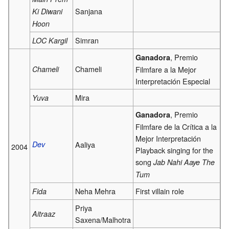
Sanjana
Ki Diwani
Hoon
Simran
LOC Kargil
, Premio
Ganadora
Chameli
Chameli
Filmfare a la Mejor
Interpretación Especial
Mira
Yuva
, Premio
Ganadora
Filmfare de la Crítica a la
Mejor Interpretación
Dev
Aaliya
2004
Playback singing for the
song
Jab Nahi Aaye The
Tum
Neha Mehra
First villain role
Fida
Priya
Aitraaz
Saxena/Malhotra