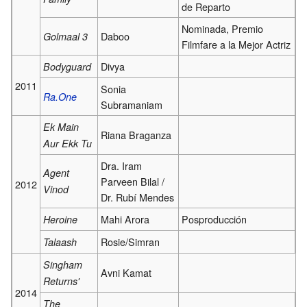
de Reparto
Nominada, Premio
Daboo
Golmaal 3
Filmfare a la Mejor Actriz
Divya
Bodyguard
2011
Sonia
Ra.One
Subramaniam
Ek Main
Riana Braganza
Aur Ekk Tu
Dra. Iram
Agent
Parveen Bilal /
2012
Vinod
Dr. Rubí Mendes
Mahi Arora
Posproducción
Heroine
Rosie/Simran
Talaash
Singham
Avni Kamat
Returns'
2014
The