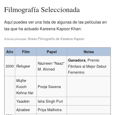
Filmografía Seleccionada
Aquí puedes ver una lista de algunas de las películas en
las que ha actuado Kareena Kapoor Khan:
Anexo:Filmografía de Kareena Kapoor
Artículo principal:
Año
Film
Papel
Notas
, Premio
Ganadora
Nazneen "Naaz"
2000
Refugee
Filmfare al Mejor Debut
M. Ahmed
Femenino
Mujhe
Pooja Saxena
Kucch
Kehna Hai
Isha Singh Puri
Yaadein
Priya Malhotra
Ajnabee