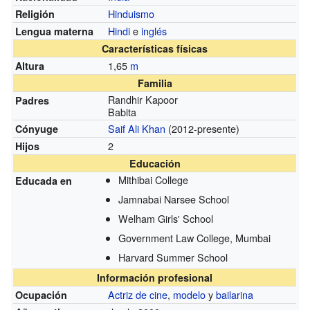
Hinduismo
Religión
Hindi
e
inglés
Lengua materna
Características físicas
1,65
m
Altura
Familia
Randhir Kapoor
Padres
Babita
Saif Ali Khan
(2012-presente)
Cónyuge
2
Hijos
Educación
Mithibai College
Educada en
Jamnabai Narsee School
Welham Girls' School
Government Law College, Mumbai
Harvard Summer School
Información profesional
Actriz de cine
,
modelo
y
bailarina
Ocupación