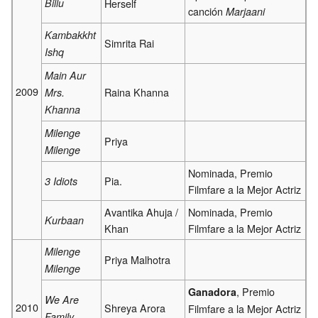
Billu
Herself
canción
Marjaani
Kambakkht
Simrita Rai
Ishq
Main Aur
2009
Raina Khanna
Mrs.
Khanna
Milenge
Priya
Milenge
Nominada, Premio
Pia.
3 Idiots
Filmfare a la Mejor Actriz
Avantika Ahuja /
Nominada, Premio
Kurbaan
Khan
Filmfare a la Mejor Actriz
Milenge
Priya Malhotra
Milenge
, Premio
Ganadora
We Are
2010
Shreya Arora
Filmfare a la Mejor Actriz
Family