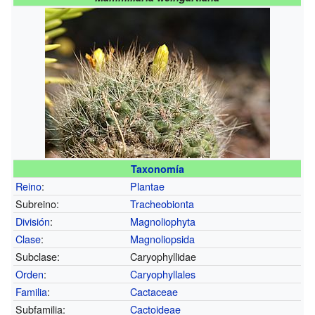
Taxonomía
Reino
:
Plantae
Subreino:
Tracheobionta
División
:
Magnoliophyta
Clase
:
Magnoliopsida
Subclase:
Caryophyllidae
Orden
:
Caryophyllales
Familia
:
Cactaceae
Subfamilia:
Cactoideae