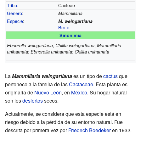
Tribu
:
Cacteae
Género
:
Mammillaria
Especie
:
M. weingartiana
Boed.
Sinonimia
;
;
Ebnerella weingartiana
Chilita weingartiana
Mammillaria
;
;
unihamata
Ebnerella unihamata
Chilita unihamata
La
Mammillaria weingartiana
es un tipo de
cactus
que
pertenece a la familia de las
Cactaceae
. Esta planta es
originaria de
Nuevo León
, en
México
. Su hogar natural
son los
desiertos
secos.
Actualmente, se considera que esta especie está en
riesgo debido a la pérdida de su entorno natural. Fue
descrita por primera vez por
Friedrich Boedeker
en 1932.