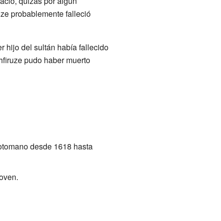
acio, quizás por algún
uze probablemente falleció
 hijo del sultán había fallecido
hfiruze pudo haber muerto
n otomano desde 1618 hasta
joven.