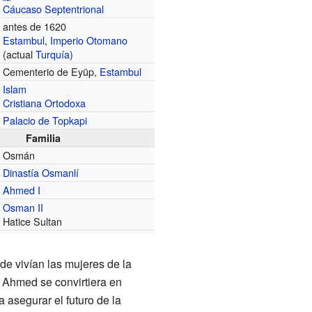
Cáucaso Septentrional
antes de 1620
Estambul
,
Imperio Otomano
(actual
Turquía
)
Cementerio de Eyüp,
Estambul
Islam
Cristiana Ortodoxa
Palacio de Topkapi
Familia
Osmán
Dinastía Osmanlí
Ahmed I
Osman II
Hatice Sultan
nde vivían las mujeres de la
e Ahmed se convirtiera en
 asegurar el futuro de la