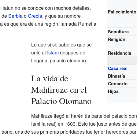
 Hatun no se conoce con muchos detalles.
Fallecimiento
o de
Serbia
o
Grecia
, y que su nombre
dea es que era de una región llamada Rumelia
Sepultura
Religión
Lo que sí se sabe es que se
unió al
Islam
después de
Residencia
llegar al palacio otomano.
Casa real
La vida de
Dinastía
Consorte
Mahfiruze en el
Hijos
Palacio Otomano
Mahfiruze llegó al harén (la parte del palacio do
familia real) en 1603. Esto fue justo antes de qu
rono, una de sus primeras prioridades fue tener herederos para