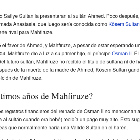
o Safiye Sultan la presentaran al sultán Ahmed. Poco después
amada Anastasia, que luego sería conocida como
Kösem Sultan
rte rival para Mahfiruze.
 el favor de Ahmed, y Mahfiruze, a pesar de estar esperando u
4, Mahfiruze dio a luz a su primer hijo, el príncipe
Osman II
. Él
el futuro sultán, Mahfiruze no recibió el título de sultana ni de h
espués de la muerte de la madre de Ahmed, Kösem Sultan ganó 
ición de Mahfiruze.
ltimos años de Mahfiruze?
os registros financieros del reinado de Osman II no mencionan 
a al sultán cuando era bebé) recibía un pago muy alto. Esto sug
reas que normalmente haría una Valide Sultan en el harén.