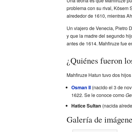
Una teoría es que Mahfiruze pu
problema con su rival, Kösem S
alrededor de 1610, mientras Ah
Un viajero de Venecia, Pietro D
y que la madre del segundo hij
antes de 1614. Mahfiruze fue e
¿Quiénes fueron lo
Mahfiruze Hatun tuvo dos hijos
Osman II
(nacido el 3 de no
1622. Se le conoce como
Ge
Hatice Sultan
(nacida alrede
Galería de imágen