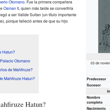
perio Otomano
. Fue la primera compañera
de
Osman II
, quien más tarde se convertiría
egó a ser Valide Sultan (un título importante
e), porque falleció antes de que su hijo
e Hatun?
l Palacio Otomano
03 de novie
años de Mahfiruze?
 de Mahfiruze Hatun?
Predecesor
Sucesor
I
Nombre
ahfiruze Hatun?
completo
Nacimiento