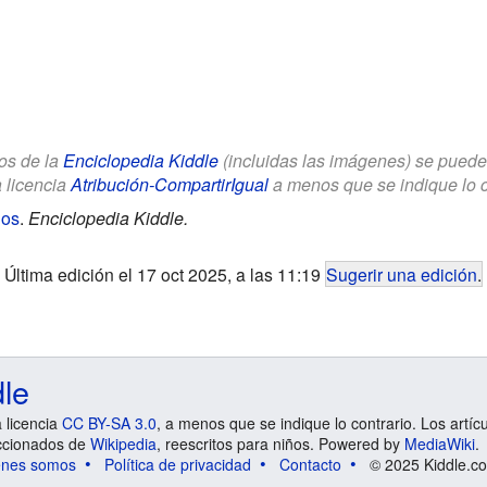
los de la
Enciclopedia Kiddle
(incluidas las imágenes) se puede u
a licencia
Atribución-CompartirIgual
a menos que se indique lo con
ños
.
Enciclopedia Kiddle.
Última edición el 17 oct 2025, a las 11:19
Sugerir una edición
.
dle
a licencia
CC BY-SA 3.0
, a menos que se indique lo contrario. Los artíc
ccionados de
Wikipedia
, reescritos para niños. Powered by
MediaWiki
.
énes somos
Política de privacidad
Contacto
© 2025 Kiddle.co