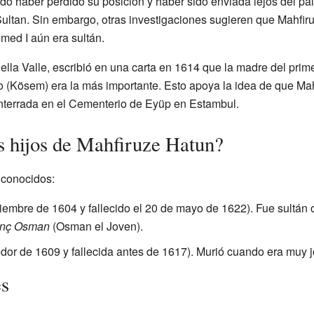
do haber perdido su posición y haber sido enviada lejos del pal
ultan. Sin embargo, otras investigaciones sugieren que Mahfir
med I aún era sultán.
ella Valle, escribió en una carta en 1614 que la madre del primer
o (Kösem) era la más importante. Esto apoya la idea de que Ma
nterrada en el Cementerio de Eyüp en Estambul.
s hijos de Mahfiruze Hatun?
 conocidos:
viembre de 1604 y fallecido el 20 de mayo de 1622). Fue sultá
nç Osman
(Osman el Joven).
dor de 1609 y fallecida antes de 1617). Murió cuando era muy 
es