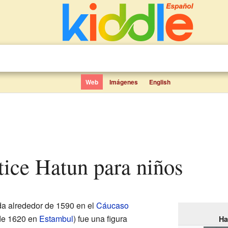
Web
Imágenes
English
atice Hatun para niños
a alrededor de 1590 en el
Cáucaso
 de 1620 en
Estambul
) fue una figura
Ha