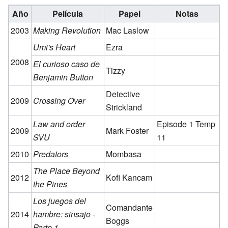
Año
Película
Papel
Notas
2003
Making Revolution
Mac Laslow
Umi's Heart
Ezra
2008
El curioso caso de
Tizzy
Benjamin Button
Detective
2009
Crossing Over
Strickland
Law and order
Episode 1 Temp
2009
Mark Foster
SVU
11
2010
Predators
Mombasa
The Place Beyond
2012
Kofi Kancam
the Pines
Los juegos del
Comandante
2014
hambre: sinsajo -
Boggs
Parte 1