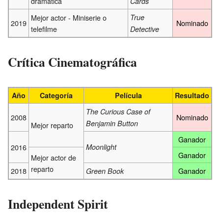
dramática
Cards
Mejor actor - Miniserie o
True
2019
Nominado
telefilme
Detective
Crítica Cinematográfica
Año
Categoría
Película
Resultado
The Curious Case of
2008
Nominado
Benjamin Button
Mejor reparto
Ganador
2016
Moonlight
Ganador
Mejor actor de
reparto
2018
Ganador
Green Book
Independent Spirit