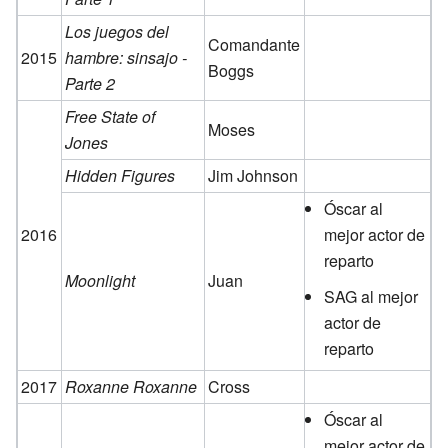
Los juegos del
Comandante
2015
hambre: sinsajo -
Boggs
Parte 2
Free State of
Moses
Jones
Hidden Figures
Jim Johnson
Óscar al
2016
mejor actor de
reparto
Moonlight
Juan
SAG al mejor
actor de
reparto
2017
Roxanne Roxanne
Cross
Óscar al
mejor actor de