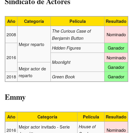
Sindicato de Actores
Año
Categoría
Película
Resultado
The Curious Case of
2008
Nominado
Benjamin Button
Mejor reparto
Ganador
Hidden Figures
2016
Nominado
Moonlight
Ganador
Mejor actor de
reparto
2018
Ganador
Green Book
Emmy
Año
Categoría
Película
Resultado
Mejor actor invitado - Serie
House of
2016
Nominado