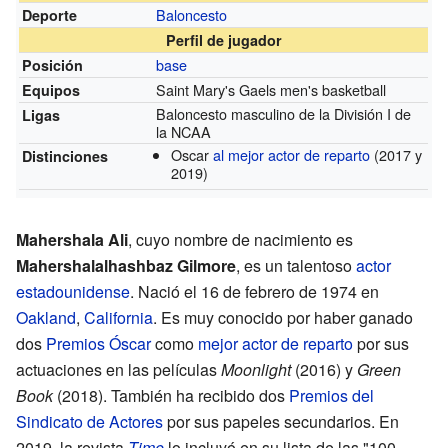
Baloncesto
Deporte
Perfil de jugador
base
Posición
Saint Mary's Gaels men's basketball
Equipos
Baloncesto masculino de la División I de
Ligas
la NCAA
Oscar
al mejor actor de reparto
(2017 y
Distinciones
2019)
Mahershala Ali
, cuyo nombre de nacimiento es
Mahershalalhashbaz Gilmore
, es un talentoso
actor
estadounidense
. Nació el 16 de febrero de 1974 en
Oakland
,
California
. Es muy conocido por haber ganado
dos
Premios Óscar
como
mejor actor de reparto
por sus
actuaciones en las películas
Moonlight
(2016) y
Green
Book
(2018). También ha recibido dos
Premios del
Sindicato de Actores
por sus papeles secundarios. En
2019, la revista
Time
lo incluyó en su lista de las "100