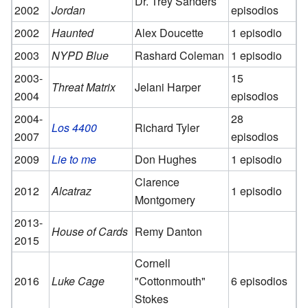
Dr. Trey Sanders
2002
Jordan
episodios
2002
Haunted
Alex Doucette
1 episodio
2003
NYPD Blue
Rashard Coleman
1 episodio
2003-
15
Threat Matrix
Jelani Harper
2004
episodios
2004-
28
Los 4400
Richard Tyler
2007
episodios
2009
Lie to me
Don Hughes
1 episodio
Clarence
2012
Alcatraz
1 episodio
Montgomery
2013-
House of Cards
Remy Danton
2015
Cornell
2016
Luke Cage
"Cottonmouth"
6 episodios
Stokes