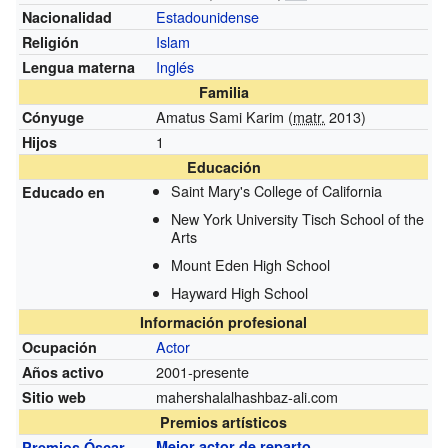
Estadounidense
Nacionalidad
Islam
Religión
Inglés
Lengua materna
Familia
Amatus Sami Karim (
matr.
2013)
Cónyuge
1
Hijos
Educación
Saint Mary's College of California
Educado en
New York University Tisch School of the
Arts
Mount Eden High School
Hayward High School
Información profesional
Actor
Ocupación
2001-presente
Años activo
mahershalalhashbaz-ali.com
Sitio web
Premios artísticos
Mejor actor de reparto
Premios Óscar