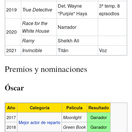
Det. Wayne
3ª temp. 8
2019
True Detective
"Purple" Hays
episodios
Race for the
Narrador
White House
2020
Ramy
Sheikh Ali
2021
Invincible
Titán
Voz
Premios y nominaciones
Óscar
Año
Categoría
Película
Resultado
2017
Ganador
Moonlight
Mejor actor de reparto
2018
Ganador
Green Book