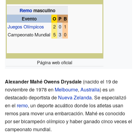
Remo
masculino
Evento
O
P
B
Juegos Olímpicos
2
0
1
Campeonato Mundial
5
3
0
Página web oficial
Alexander Mahé Owens Drysdale
(nacido el 19 de
noviembre de 1978 en
Melbourne
,
Australia
) es un
destacado deportista de
Nueva Zelanda
. Se especializó
en el
remo
, un deporte acuático donde los atletas usan
remos para mover una embarcación. Mahé es conocido
por ser bicampeón olímpico y haber ganado cinco veces el
campeonato mundial.