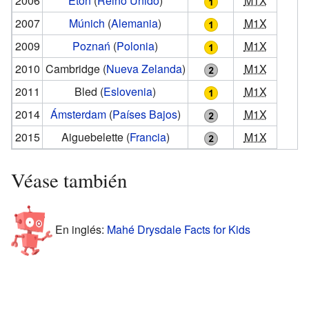
2006
Eton
(
Reino Unido
)
M1X
2007
Múnich
(
Alemania
)
M1X
2009
Poznań
(
Polonia
)
M1X
2010
Cambridge
(
Nueva Zelanda
)
M1X
2011
Bled
(
Eslovenia
)
M1X
2014
Ámsterdam
(
Países Bajos
)
M1X
2015
Aiguebelette
(
Francia
)
M1X
Véase también
En inglés:
Mahé Drysdale Facts for Kids