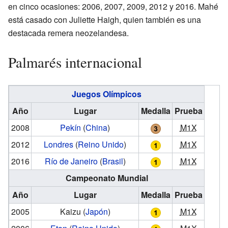
en cinco ocasiones: 2006, 2007, 2009, 2012 y 2016. Mahé
está casado con Juliette Haigh, quien también es una
destacada remera neozelandesa.
Palmarés internacional
Juegos Olímpicos
Año
Lugar
Medalla
Prueba
2008
Pekín
(
China
)
M1X
2012
Londres
(
Reino Unido
)
M1X
2016
Río de Janeiro
(
Brasil
)
M1X
Campeonato Mundial
Año
Lugar
Medalla
Prueba
2005
Kaizu
(
Japón
)
M1X