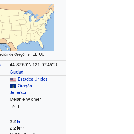
ación de Oregón en EE. UU.
44°37′50″N
121°07′45″O
s
Ciudad
Estados Unidos
Oregón
Jefferson
Melanie Widmer
1911
2.2
km²
2.2 km²