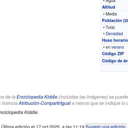
• Agua
Altitud
• Media
Población
(
2
• Total
•
Densidad
Huso horari
• en
verano
Código ZIP
Código de ár
los de la
Enciclopedia Kiddle
(incluidas las imágenes) se puede u
a licencia
Atribución-CompartirIgual
a menos que se indique lo con
nciclopedia Kiddle.
Última edición el 17 oct 2025, a las 11:19
Sugerir una edición
.