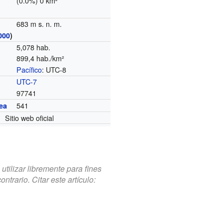
(0.0%) 0 km²
683 m s. n. m.
000
)
5,078 hab.
899,4 hab./km²
Pacífico
: UTC-8
o
UTC-7
97741
541
ea
Sitio web oficial
tilizar libremente para fines
trario. Citar este artículo: