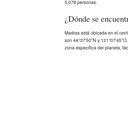
5,078 personas.
¿Dónde se encuent
Madras está ubicada en el cen
son 44°37′50″N y 121°07′45″O. 
zona específica del planeta, fác