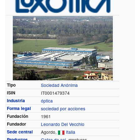
Tipo
Sociedad Anónima
ISIN
IT0001479374
Industria
óptica
Forma legal
sociedad por acciones
Fundación
1961
Fundador
Leonardo Del Vecchio
Sede central
Agordo,
Italia
Productos
Gafas de sol
, monturas