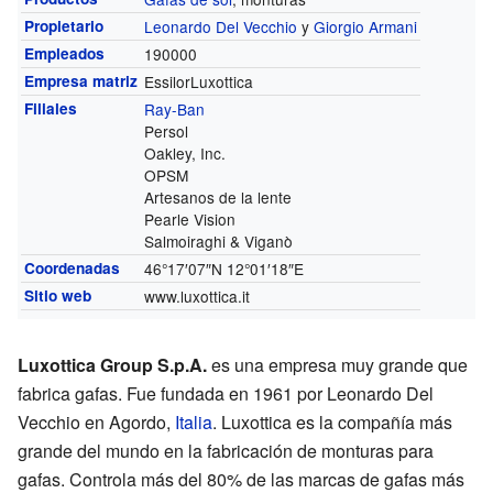
Propietario
Leonardo Del Vecchio
y
Giorgio Armani
Empleados
190000
Empresa matriz
EssilorLuxottica
Filiales
Ray-Ban
Persol
Oakley, Inc.
OPSM
Artesanos de la lente
Pearle Vision
Salmoiraghi & Viganò
Coordenadas
46°17′07″N
12°01′18″E
Sitio web
www.luxottica.it
Luxottica Group S.p.A.
es una empresa muy grande que
fabrica gafas. Fue fundada en 1961 por Leonardo Del
Vecchio en Agordo,
Italia
. Luxottica es la compañía más
grande del mundo en la fabricación de monturas para
gafas. Controla más del 80% de las marcas de gafas más