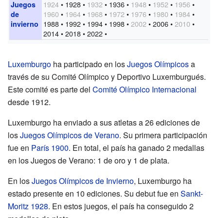
1924
• 1928 •
1932
• 1936 •
1948
•
1952
•
1956
•
Juegos
1960
•
1964
•
1968
•
1972
•
1976
•
1980
•
1984
•
de
1988 • 1992 • 1994 • 1998 •
2002
• 2006 •
2010
•
invierno
2014 • 2018 • 2022 •
Luxemburgo
ha participado en los
Juegos Olímpicos
a
través de su Comité Olímpico y Deportivo Luxemburgués.
Este comité es parte del
Comité Olímpico Internacional
desde 1912.
Luxemburgo ha enviado a sus atletas a 26 ediciones de
los
Juegos Olímpicos de Verano
. Su primera participación
fue en
París 1900
. En total, el país ha ganado 2 medallas
en los Juegos de Verano: 1 de oro y 1 de plata.
En los
Juegos Olímpicos de Invierno
, Luxemburgo ha
estado presente en 10 ediciones. Su debut fue en
Sankt-
Moritz 1928
. En estos juegos, el país ha conseguido 2