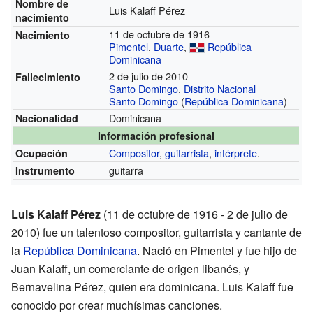
Nombre de
Luis Kalaff Pérez
nacimiento
11 de octubre de 1916
Nacimiento
Pimentel
,
Duarte
,
República
Dominicana
2 de julio de 2010
Fallecimiento
Santo Domingo
,
Distrito Nacional
Santo Domingo
(
República Dominicana
)
Dominicana
Nacionalidad
Información profesional
Compositor
,
guitarrista
,
intérprete
.
Ocupación
guitarra
Instrumento
Luis Kalaff Pérez
(11 de octubre de 1916 - 2 de julio de
2010) fue un talentoso compositor, guitarrista y cantante de
la
República Dominicana
. Nació en Pimentel y fue hijo de
Juan Kalaff, un comerciante de origen libanés, y
Bernavelina Pérez, quien era dominicana. Luis Kalaff fue
conocido por crear muchísimas canciones.