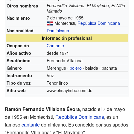
,
,
Fernandito Villalona
El Mayimbe
El Niño
Otros nombres
Mimado
7 de mayo de 1955
Nacimiento
Montecristi,
República Dominicana
Dominicana
Nacionalidad
Información profesional
Cantante
Ocupación
desde 1971
Años activo
Fernando Villalona
Seudónimo
Merengue ·
bolero
· balada · bachata
Género
Voz
Instrumento
Tenor lírico
Tipo de voz
www.elmayimbe.com.do
Sitio web
Ramón Fernando Villalona Évora
, nacido el 7 de mayo
de 1955 en Montecristi,
República Dominicana
, es un
famoso
cantante
dominicano. Es conocido por sus apodos
"Fernandito Villalona" y "El Mayimbe".