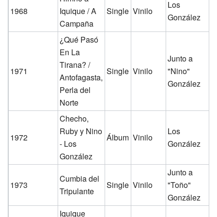
Los
1968
Iquique / A
Single
Vinilo
González
Campaña
¿Qué Pasó
En La
Junto a
Tirana? /
1971
Single
Vinilo
"Nino"
Antofagasta,
González
Perla del
Norte
Checho,
Ruby y Nino
Los
1972
Álbum
Vinilo
- Los
González
González
Junto a
Cumbia del
1973
Single
Vinilo
"Toño"
Tripulante
González
Iquique