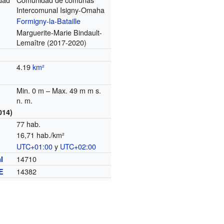
Intercomunal Isigny-Omaha
Formigny-la-Bataille
Marguerite-Marie Bindault-
Lemaître (2017-2020)
4.19
km²
Min. 0 m – Max. 49 m m s.
n. m.
014)
77 hab.
16,71 hab./km²
UTC+01:00
y
UTC+02:00
o
14710
l
14382
E