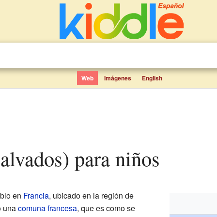
Web
Imágenes
English
Calvados) para niños
blo en
Francia
, ubicado en la región de
o una
comuna francesa
, que es como se