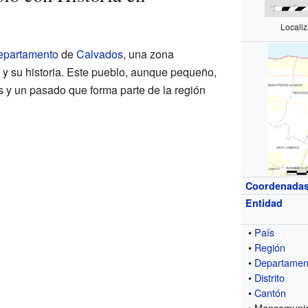
Locali
epartamento
de
Calvados
, una zona
 y su historia. Este pueblo, aunque pequeño,
as y un pasado que forma parte de la región
Coordenada
Entidad
•
País
•
Región
•
Departamen
•
Distrito
•
Cantón
• Mancomuni