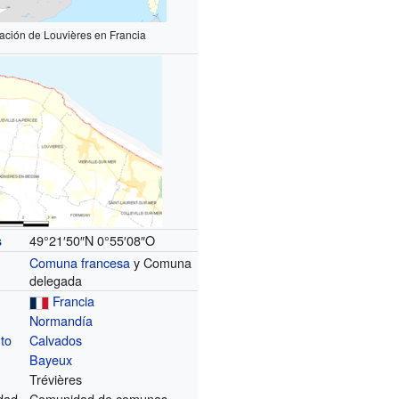
zación de Louvières en Francia
49°21′50″N
0°55′08″O
s
Comuna francesa
y Comuna
delegada
Francia
Normandía
to
Calvados
Bayeux
Trévières
dad
Comunidad de comunas