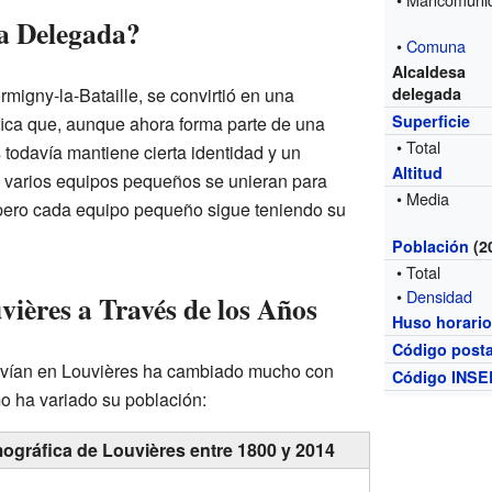
a Delegada?
•
Comuna
Alcaldesa
migny-la-Bataille, se convirtió en una
delegada
Superficie
ica que, aunque ahora forma parte de una
• Total
odavía mantiene cierta identidad y un
Altitud
i varios equipos pequeños se unieran para
• Media
pero cada equipo pequeño sigue teniendo su
Población
(2
• Total
•
Densidad
ières a Través de los Años
Huso horari
Código posta
ivían en Louvières ha cambiado mucho con
Código INSE
o ha variado su población:
ográfica de Louvières entre 1800 y 2014