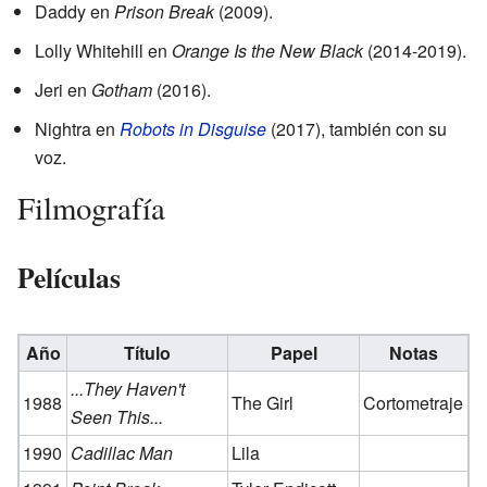
Daddy en
Prison Break
(2009).
Lolly Whitehill en
Orange Is the New Black
(2014-2019).
Jeri en
Gotham
(2016).
Nightra en
Robots in Disguise
(2017), también con su
voz.
Filmografía
Películas
Año
Título
Papel
Notas
...They Haven't
1988
The Girl
Cortometraje
Seen This...
1990
Cadillac Man
Lila