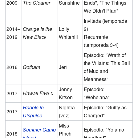
2009
The Cleaner
Sunshine
Ends", "The Things
We Didn't Plan"
Invitada (temporada
2014–
Orange Is the
Lolly
2)
2019
New Black
Whitehill
Recurrente
(temporada 3-4)
Episodio: "Wrath of
the Villains: This Ball
2016
Gotham
Jeri
of Mud and
Meanness"
Jenny
Episodio:
2017
Hawaii Five-0
Kitson
"Wehe'ana"
Robots in
Nightra
Episodio: "Guilty as
2017
Disguise
(voz)
Charged"
Miss
Summer Camp
Episodio: "Yo amo
2018
Pinch
Island
Heartford"