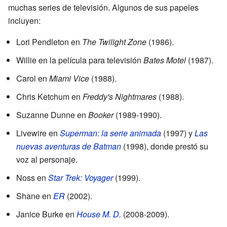
muchas series de televisión. Algunos de sus papeles
incluyen:
Lori Pendleton en
The Twilight Zone
(1986).
Willie en la película para televisión
Bates Motel
(1987).
Carol en
Miami Vice
(1988).
Chris Ketchum en
Freddy's Nightmares
(1988).
Suzanne Dunne en
Booker
(1989-1990).
Livewire en
Superman: la serie animada
(1997) y
Las
nuevas aventuras de Batman
(1998), donde prestó su
voz al personaje.
Noss en
Star Trek: Voyager
(1999).
Shane en
ER
(2002).
Janice Burke en
House M. D.
(2008-2009).