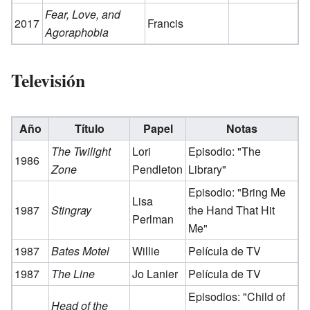
Fear, Love, and
2017
Francis
Agoraphobia
Televisión
Año
Título
Papel
Notas
The Twilight
Lori
Episodio: "The
1986
Zone
Pendleton
Library"
Episodio: "Bring Me
Lisa
1987
Stingray
the Hand That Hit
Perlman
Me"
1987
Bates Motel
Willie
Película de TV
1987
The Line
Jo Lanier
Película de TV
Episodios: "Child of
Head of the