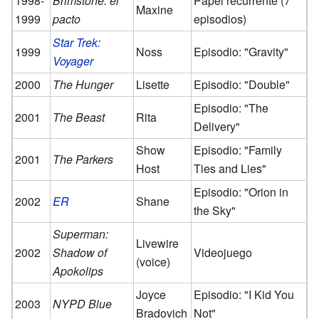
1998-
Brimstone: el
Papel recurrente (7
Maxine
1999
pacto
episodios)
Star Trek:
1999
Noss
Episodio: "Gravity"
Voyager
2000
The Hunger
Lisette
Episodio: "Double"
Episodio: "The
2001
The Beast
Rita
Delivery"
Show
Episodio: "Family
2001
The Parkers
Host
Ties and Lies"
Episodio: "Orion in
2002
ER
Shane
the Sky"
Superman:
Livewire
2002
Shadow of
Videojuego
(voice)
Apokolips
Joyce
Episodio: "I Kid You
2003
NYPD Blue
Bradovich
Not"