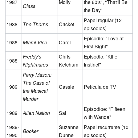
1987
Molly
the 60's", "That'll Be
Class
the Day"
Papel regular (12
1988
The Thorns
Cricket
episodios)
Episodio: "Love at
1988
Miami Vice
Carol
First Sight"
Freddy's
Chris
Episodio: "Killer
1988
Nightmares
Ketchum
Instinct"
Perry Mason:
The Case of
1989
Cassie
Película de TV
the Musical
Murder
Episodioe: "Fifteen
1989
Alien Nation
Sal
with Wanda"
1989-
Suzanne
Papel recurrente (10
Booker
1990
Dunne
episodios)