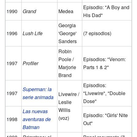
Episodio: "A Boy and
1990
Grand
Medea
His Dad"
Georgia
1996
Lush Life
'George'
(7 episodios)
Sanders
Robin
Poole /
Episodios: "Venom:
1997
Profiler
Marjorie
Parts 1 & 2"
Brand
Episodios:
Superman: la
1997
"Livewire", "Double
Livewire /
serie animada
Dose"
Leslie
Willis
Las nuevas
Episodio: "Girls' Nite
(voz)
1998
aventuras de
Out"
Batman