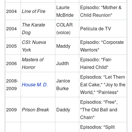
Laurie
Episodio: "Mother &
2004
Line of Fire
McBride
Child Reunion"
The Karate
COLAR
2004
Película de TV
Dog
(voice)
CSI: Nueva
Episodio: "Corporate
2005
Maddy
York
Warriors"
Masters of
Episodio: "Fair-
2006
Judith
Horror
Haired Child"
Episodios: "Let Them
2008-
Janice
House M. D.
Eat Cake," "Joy to the
2009
Burke
World," "Painless"
Episodios: "Free",
2009
Prison Break
Daddy
"The Old Ball and
Chain"
Episodios: "Split