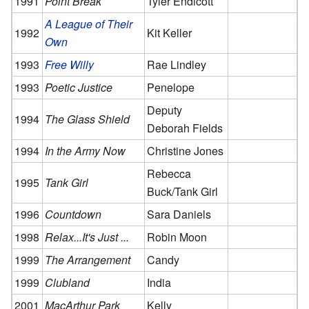
1991
Point Break
Tyler Endicott
A League of Their
1992
Kit Keller
Own
1993
Free Willy
Rae Lindley
1993
Poetic Justice
Penelope
Deputy
1994
The Glass Shield
Deborah Fields
1994
In the Army Now
Christine Jones
Rebecca
1995
Tank Girl
Buck/Tank Girl
1996
Countdown
Sara Daniels
1998
Relax...It's Just ...
Robin Moon
1999
The Arrangement
Candy
1999
Clubland
India
2001
MacArthur Park
Kelly