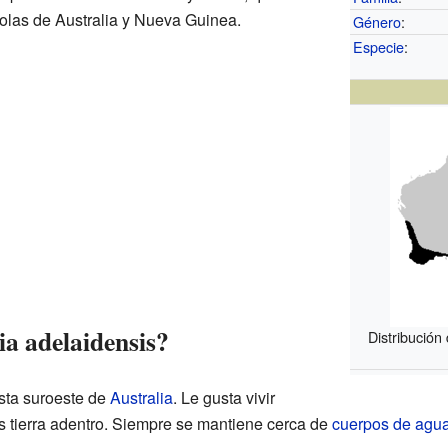
olas de Australia y Nueva Guinea.
Género
:
Especie
:
ia adelaidensis?
Distribución
osta suroeste de
Australia
. Le gusta vivir
s tierra adentro. Siempre se mantiene cerca de
cuerpos de agu