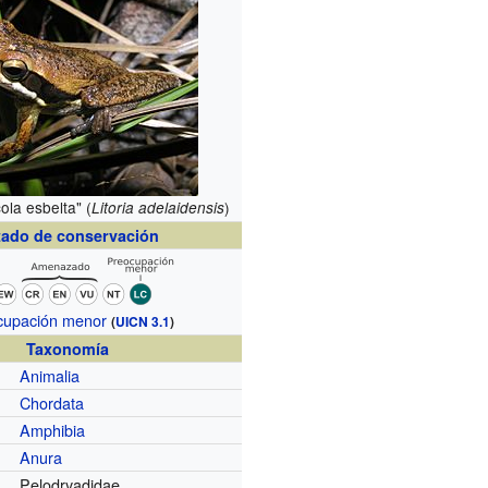
ola esbelta" (
)
Litoria adelaidensis
tado de conservación
cupación menor
(
UICN 3.1
)
Taxonomía
Animalia
Chordata
Amphibia
Anura
Pelodryadidae