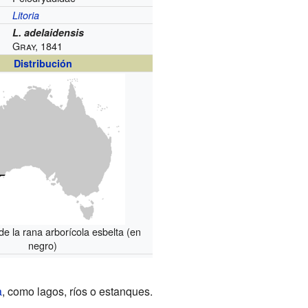
Litoria
L. adelaidensis
Gray, 1841
Distribución
 de la rana arborícola esbelta (en
negro)
a
, como lagos, ríos o estanques.