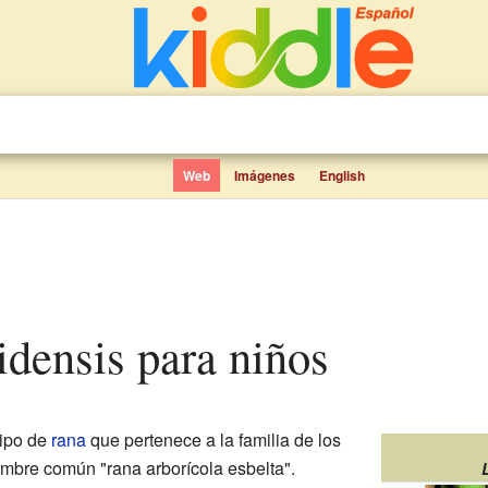
Web
Imágenes
English
aidensis para niños
tipo de
rana
que pertenece a la familia de los
ombre común "rana arborícola esbelta".