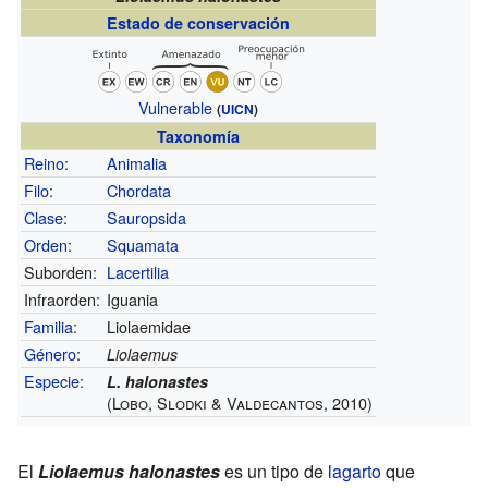
Estado de conservación
Vulnerable
(
UICN
)
Taxonomía
Reino
:
Animalia
Filo
:
Chordata
Clase
:
Sauropsida
Orden
:
Squamata
Suborden:
Lacertilia
Infraorden:
Iguania
Familia
:
Liolaemidae
Género
:
Liolaemus
Especie
:
L. halonastes
(Lobo, Slodki & Valdecantos, 2010)
El
Liolaemus halonastes
es un tipo de
lagarto
que