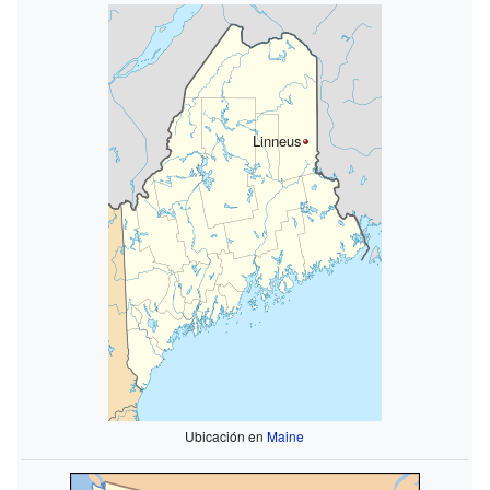
Linneus
Ubicación en
Maine