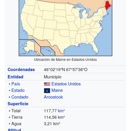
Ubicación de Maine en Estados Unidos
46°02′19″N
67°57′36″O
Coordenadas
Municipio
Entidad
•
País
Estados Unidos
•
Estado
Maine
•
Condado
Aroostook
Superficie
• Total
117,77
km²
• Tierra
114,56 km²
• Agua
3,21 km²
Altitud