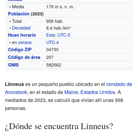
• Media
176 m s. n. m.
Población
(2023)
• Total
958 hab.
•
Densidad
8,4 hab./km²
Este
:
UTC-5
Huso horario
• en
verano
UTC-4
04730
Código ZIP
207
Código de área
582562
GNIS
Linneus
es un pequeño pueblo ubicado en el
condado de
Aroostook
, en el estado de
Maine
,
Estados Unidos
. A
mediados de 2023, se calculó que vivían allí unas 958
personas.
¿Dónde se encuentra Linneus?