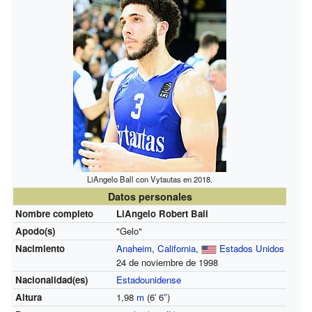
LiAngelo Ball con Vytautas en 2018.
Datos personales
Nombre completo
LiAngelo Robert Ball
Apodo(s)
"Gelo"
Nacimiento
Anaheim
,
California
,
Estados Unidos
24 de noviembre de 1998
Nacionalidad(es)
Estadounidense
Altura
1,98
m
(6
′
6
″
)