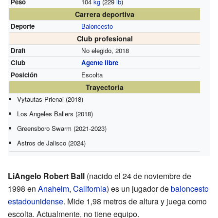
Peso
104
kg
(229
lb
)
Carrera deportiva
Deporte
Baloncesto
Club profesional
Draft
No elegido, 2018
Club
Agente libre
Posición
Escolta
Trayectoria
Vytautas Prienai (2018)
Los Angeles Ballers (2018)
Greensboro Swarm (2021-2023)
Astros de Jalisco (2024)
LiAngelo Robert Ball
(nacido el 24 de noviembre de
1998 en
Anaheim
,
California
) es un jugador de
baloncesto
estadounidense
. Mide 1,98 metros de altura y juega como
escolta. Actualmente, no tiene equipo.