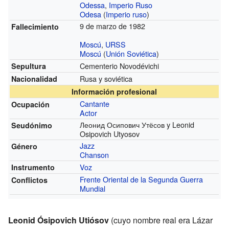
Odessa
,
Imperio Ruso
Odesa
(
Imperio ruso
)
9 de marzo de 1982
Fallecimiento
Moscú
,
URSS
Moscú
(
Unión Soviética
)
Cementerio Novodévichi
Sepultura
Rusa y soviética
Nacionalidad
Información profesional
Cantante
Ocupación
Actor
Леонид Осипович Утёсов y Leonid
Seudónimo
Osipovich Utyosov
Jazz
Género
Chanson
Voz
Instrumento
Frente Oriental de la Segunda Guerra
Conflictos
Mundial
Leonid Ósipovich Utiósov
(cuyo nombre real era Lázar