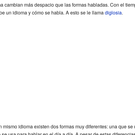
oma cambian más despacio que las formas habladas. Con el tie
ibe un idioma y cómo se habla. A esto se le llama
diglosia
.
n mismo idioma existen dos formas muy diferentes: una que se u
e se usa para hablar en el día a día. A pesar de estas diferenc