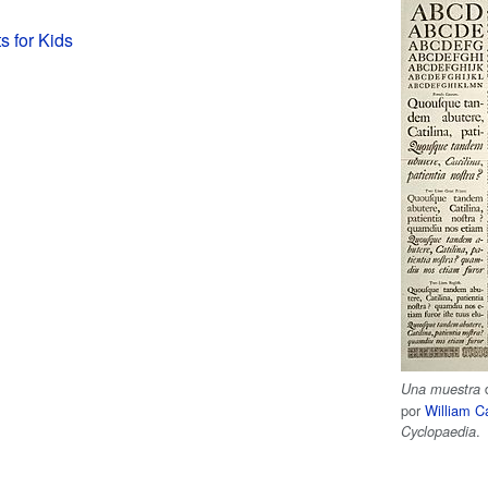
s for Kids
d
Una muestra
por
William C
.
Cyclopaedia