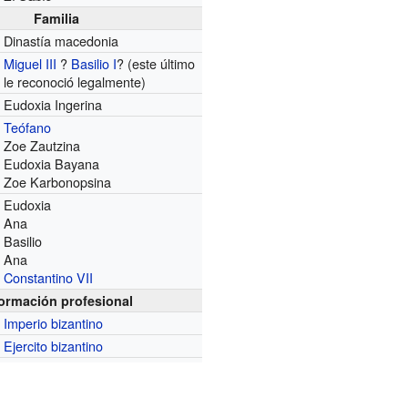
Familia
Dinastía macedonia
Miguel III
?
Basilio I
? (este último
le reconoció legalmente)
Eudoxia Ingerina
Teófano
Zoe Zautzina
Eudoxia Bayana
Zoe Karbonopsina
Eudoxia
Ana
Basilio
Ana
Constantino VII
formación profesional
Imperio bizantino
Ejercito bizantino