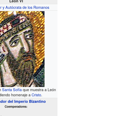
León VI
 y Autócrata de los Romanos
en
Santa Sofía
que muestra a León
ndiendo homenaje a
Cristo
.
or del Imperio Bizantino
Coemperadores: