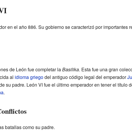
VI
dor en el año 886. Su gobierno se caracterizó por importantes 
ones de León fue completar la
Basilika
. Esta fue una gran colec
cida al
idioma griego
del antiguo código legal del emperador
Ju
 su padre. León VI fue el último emperador en tener el título 
na
.
onflictos
las batallas como su padre.