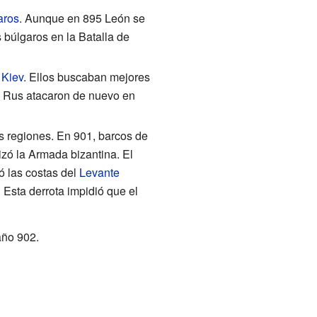
aros
. Aunque en 895 León se
s búlgaros en la Batalla de
 Kiev
. Ellos buscaban mejores
s Rus atacaron de nuevo en
s regiones. En 901, barcos de
izó la Armada bizantina. El
ó las costas del
Levante
. Esta derrota impidió que el
 año 902.