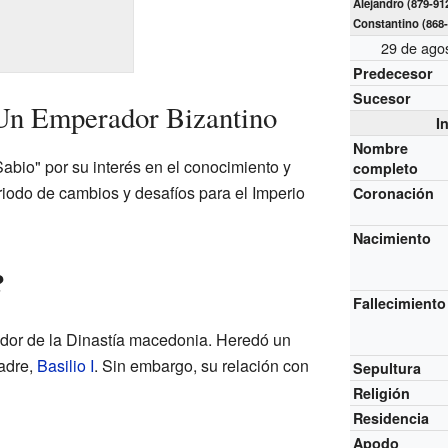
Alejandro (879-91
Constantino (868-
29 de ago
Predecesor
Sucesor
 Un Emperador Bizantino
I
Nombre
abio" por su interés en el conocimiento y
completo
riodo de cambios y desafíos para el Imperio
Coronación
Nacimiento
?
Fallecimiento
dor de la Dinastía macedonia. Heredó un
padre,
Basilio I
. Sin embargo, su relación con
Sepultura
Religión
Residencia
Apodo