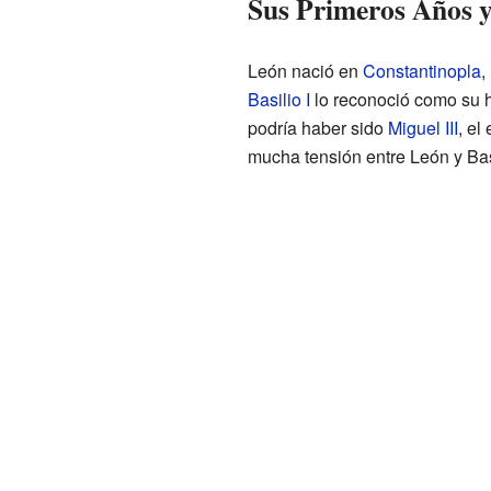
Sus Primeros Años y
León nació en
Constantinopla
,
Basilio I
lo reconoció como su h
podría haber sido
Miguel III
, el
mucha tensión entre León y Bas