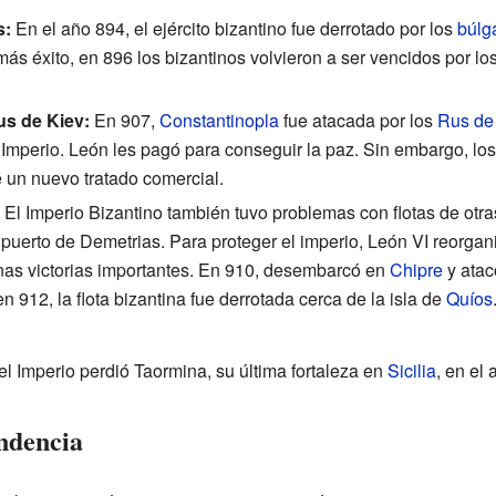
s:
En el año 894, el ejército bizantino fue derrotado por los
búlg
más éxito, en 896 los bizantinos volvieron a ser vencidos por lo
us de Kiev:
En 907,
Constantinopla
fue atacada por los
Rus de
Imperio. León les pagó para conseguir la paz. Sin embargo, lo
de un nuevo tratado comercial.
El Imperio Bizantino también tuvo problemas con flotas de otra
 puerto de Demetrias. Para proteger el imperio, León VI reorgan
nas victorias importantes. En 910, desembarcó en
Chipre
y atac
n 912, la flota bizantina fue derrotada cerca de la isla de
Quíos
el Imperio perdió Taormina, su última fortaleza en
Sicilia
, en el
ndencia