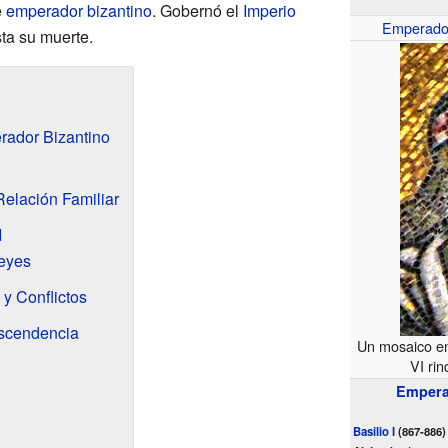
e
emperador bizantino
. Gobernó el
Imperio
Emperador
ta su muerte.
rador Bizantino
elación Familiar
I
eyes
 y Conflictos
scendencia
Un mosaico 
VI ri
Emperad
Basilio I
(867-886)