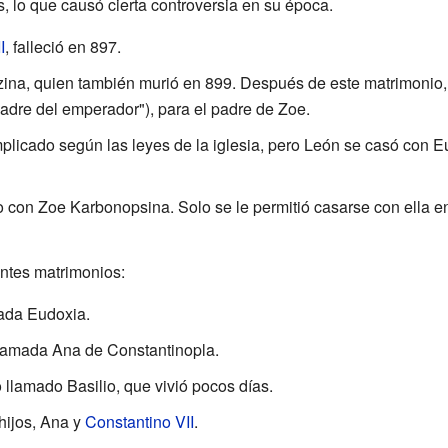
, lo que causó cierta controversia en su época.
I
, falleció en 897.
na, quien también murió en 899. Después de este matrimonio, L
padre del emperador"), para el padre de Zoe.
plicado según las leyes de la iglesia, pero León se casó con Eu
o con Zoe Karbonopsina. Solo se le permitió casarse con ella en
entes matrimonios:
mada Eudoxia.
llamada Ana de Constantinopla.
llamado Basilio, que vivió pocos días.
hijos, Ana y
Constantino VII
.