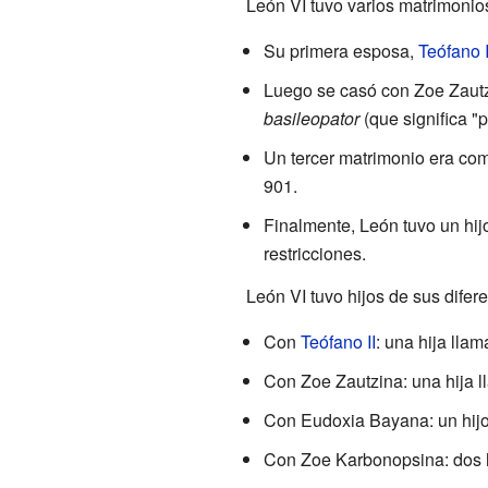
León VI tuvo varios matrimonios
Su primera esposa,
Teófano I
Luego se casó con Zoe Zautzi
basileopator
(que significa "
Un tercer matrimonio era com
901.
Finalmente, León tuvo un hij
restricciones.
León VI tuvo hijos de sus difer
Con
Teófano II
: una hija lla
Con Zoe Zautzina: una hija 
Con Eudoxia Bayana: un hijo 
Con Zoe Karbonopsina: dos 