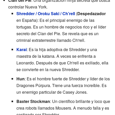
Clan del Pie
: Una organización ninja secreta que busca
controlar Nueva York.
Shredder / Oroku Saki / Ch'rell
(
Despedazador
en España): Es el principal enemigo de las
tortugas. Es un hombre de negocios rico y el líder
secreto del Clan del Pie. Se revela que es un
criminal extraterrestre llamado Ch'rell.
Karai
: Es la hija adoptiva de Shredder y una
maestra de la katana. A veces se enfrenta a
Leonardo. Después de que Ch'rell es exiliado, ella
se convierte en la nueva Shredder.
Hun
: Es el hombre fuerte de Shredder y líder de los
Dragones Púrpura. Tiene una fuerza increíble. Es
un enemigo particular de Casey Jones.
Baxter Stockman
: Un científico brillante y loco que
crea robots llamados Mousers. A menudo falla y es
castigado por Shredder.