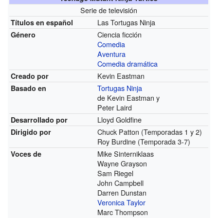
Serie de televisión
Las Tortugas Ninja
Títulos en español
Ciencia ficción
Género
Comedia
Aventura
Comedia dramática
Kevin Eastman
Creado por
Tortugas Ninja
Basado en
de Kevin Eastman y
Peter Laird
Lloyd Goldfine
Desarrollado por
Chuck Patton
(Temporadas 1 y 2)
Dirigido por
Roy Burdine
(Temporada 3-7)
Mike Sinterniklaas
Voces de
Wayne Grayson
Sam Riegel
John Campbell
Darren Dunstan
Veronica Taylor
Marc Thompson