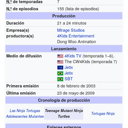
7
N.º
de temporadas
155
(lista de episodios)
N.º
de episodios
Producción
21 a 24 minutos
Duración
Mirage Studios
Empresa(s)
4Kids Entertainment
productora(s)
Dong Woo Animation
Lanzamiento
4Kids TV
(temporada 1–6),
Medio de difusión
The CW4Kids (temporada 7)
Jetix
Jetix
SBT
8 de febrero de 2003
Primera emisión
23 de mayo de 2009
Última emisión
Cronología de producción
Las Ninja Tortugas
Teenage Mutant Ninja
Tortugas Ninja
Adolescentes Mutantes
Turtles
Enlaces externos