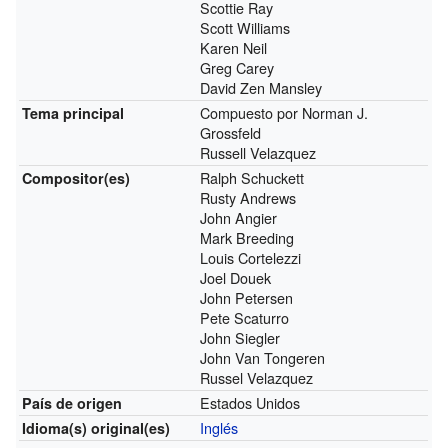
Scottie Ray
Scott Williams
Karen Neil
Greg Carey
David Zen Mansley
Compuesto por Norman J.
Tema principal
Grossfeld
Russell Velazquez
Ralph Schuckett
Compositor(es)
Rusty Andrews
John Angier
Mark Breeding
Louis Cortelezzi
Joel Douek
John Petersen
Pete Scaturro
John Siegler
John Van Tongeren
Russel Velazquez
Estados Unidos
País de origen
Inglés
Idioma(s)
original(es)