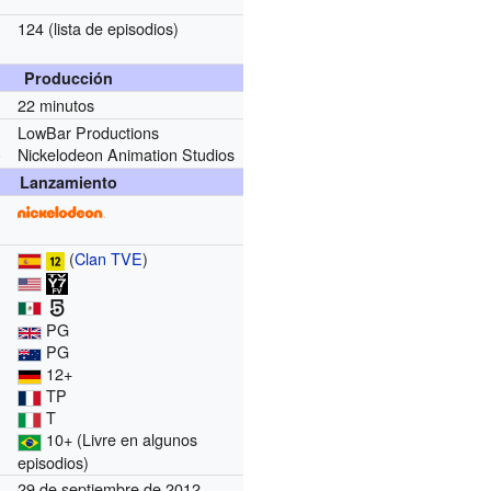
124
(lista de episodios)
Producción
22 minutos
LowBar Productions
Nickelodeon Animation Studios
)
Lanzamiento
(
Clan TVE
)
PG
PG
12+
TP
T
10+ (Livre en algunos
episodios)
29 de septiembre de 2012