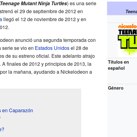
Teenage Mutant Ninja Turtles
) es una serie
estrenó el 29 de septiembre de 2012 en
Teena
a
llegó el 12 de noviembre de 2012 y en
012.
elodeon anunció una segunda temporada con
 serie se vio en
Estados Unidos
el 28 de
s de su estreno oficial. Este adelanto atrajo
Títulos en
 A finales de 2012 y principios de 2013, la
español
s por la mañana, ayudando a Nickelodeon a
Género
es en Caparazón
?
e?