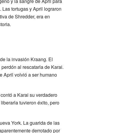
eno y la sangre de April para
 Las tortugas y April lograron
tiva de Shredder, era en
toria.
de la invasión Kraang. El
 perdón al rescatarla de Karai.
e April volvió a ser humano
 contó a Karai su verdadero
liberarla tuvieron éxito, pero
ueva York. La guarida de las
e aparentemente derrotado por