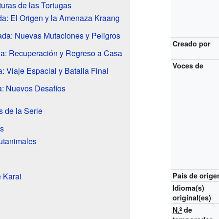
uras de las Tortugas
a: El Origen y la Amenaza Kraang
a: Nuevas Mutaciones y Peligros
Creado por
a: Recuperación y Regreso a Casa
Voces de
 Viaje Espacial y Batalla Final
: Nuevos Desafíos
 de la Serie
as
utanimales
e Karai
País de orige
Idioma(s)
original(es)
o
N.º
de
n