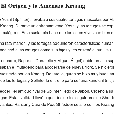
El Origen y la Amenaza Kraang
 Yoshi (Splinter), llevaba a sus cuatro tortugas mascotas por 
 Kraang. Durante un enfrentamiento, Yoshi y las tortugas se ex
a mutágeno. Esta sustancia hace que los seres vivos cambien m
a rata marrón, y las tortugas adquirieron características human
nde crió a las tortugas como sus hijos y les enseñó el ninjutsu.
Leonardo, Raphael, Donatello y Miguel Ángel) subieron a la supe
saban el mutágeno para apoderarse de Nueva York. Se hicieron
uestrado por los Kraang. Donatello, quien se hizo muy buen amig
 de las tortugas y Splinter la entrenó para ser una kunoichi (muje
dder), el antiguo rival de Splinter, llegó de Japón. Ordenó a su 
rtugas. Esta rivalidad llevó a que dos de los seguidores de Shred
tantes: Rahzar y Cara de Pez. Shredder se alió con los Kraang