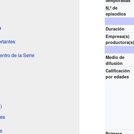
temporadas
N.º
de
episodios
a
Duración
Empresa(s)
rtantes
productora(s
ntro de la Serie
Medio de
difusión
Calificación
por edades
)
les
s
Primera