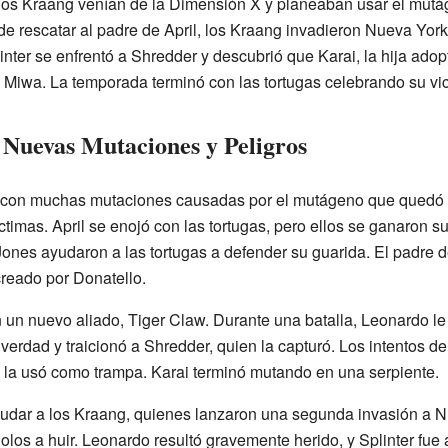
los Kraang venían de la Dimensión X y planeaban usar el mutág
de rescatar al padre de April, los Kraang invadieron Nueva York.
inter se enfrentó a Shredder y descubrió que Karai, la hija adop
 Miwa. La temporada terminó con las tortugas celebrando su vic
Nuevas Mutaciones y Peligros
ar con muchas mutaciones causadas por el mutágeno que quedó 
ctimas. April se enojó con las tortugas, pero ellos se ganaron su
ones ayudaron a las tortugas a defender su guarida. El padre d
creado por Donatello.
un nuevo aliado, Tiger Claw. Durante una batalla, Leonardo le
 verdad y traicionó a Shredder, quien la capturó. Los intentos de 
 la usó como trampa. Karai terminó mutando en una serpiente.
udar a los Kraang, quienes lanzaron una segunda invasión a N
dolos a huir. Leonardo resultó gravemente herido, y Splinter fu