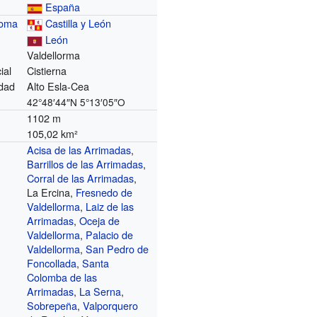
España
noma
Castilla y León
León
Valdellorma
ial
Cistierna
dad
Alto Esla-Cea
42°48′44″N
5°13′05″O
1102 m
105,02 km²
Acisa de las Arrimadas
,
Barrillos de las Arrimadas
,
Corral de las Arrimadas
,
La Ercina,
Fresnedo de
Valdellorma
,
Laiz de las
Arrimadas
,
Oceja de
Valdellorma
,
Palacio de
Valdellorma
,
San Pedro de
Foncollada
,
Santa
Colomba de las
Arrimadas
,
La Serna
,
Sobrepeña
,
Valporquero