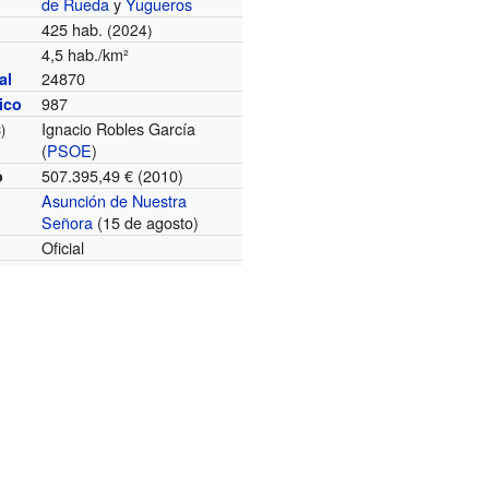
de Rueda
y
Yugueros
425 hab.
(2024)
4,5 hab./km²
24870
al
987
nico
Ignacio Robles García
)
(
PSOE
)
507.395,49 € (2010)
o
Asunción de Nuestra
Señora
(15 de agosto)
Oficial