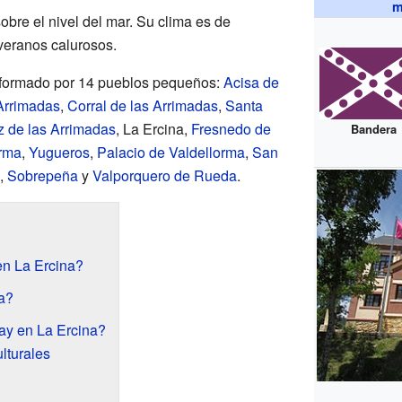
m
obre el nivel del mar. Su clima es de
 veranos calurosos.
á formado por 14 pueblos pequeños:
Acisa de
 Arrimadas
,
Corral de las Arrimadas
,
Santa
z de las Arrimadas
, La Ercina,
Fresnedo de
Bandera
orma
,
Yugueros
,
Palacio de Valdellorma
,
San
,
Sobrepeña
y
Valporquero de Rueda
.
en La Ercina?
a?
ay en La Ercina?
ulturales