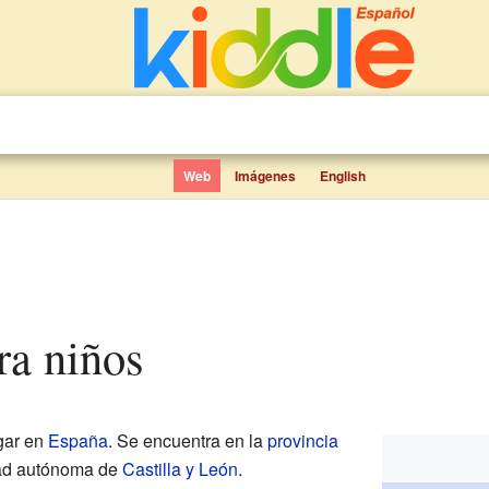
Web
Imágenes
English
ara niños
gar en
España
. Se encuentra en la
provincia
dad autónoma de
Castilla y León
.