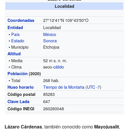
Localidad
27°12′41″N
109°43′50″O
Coordenadas
Localidad
Entidad
•
País
México
•
Estado
Sonora
• Municipio
Etchojoa
Altitud
• Media
52 m s. n. m.
• Clima
seco-
cálido
Población
(2020)
• Total
268 hab.
Tiempo de la Montaña
(
UTC -7
)
Huso horario
85283
Código postal
647
Clave Lada
260260048
Código INEGI
Lázaro Cárdenas
, también conocido como
Mayojusalit
,